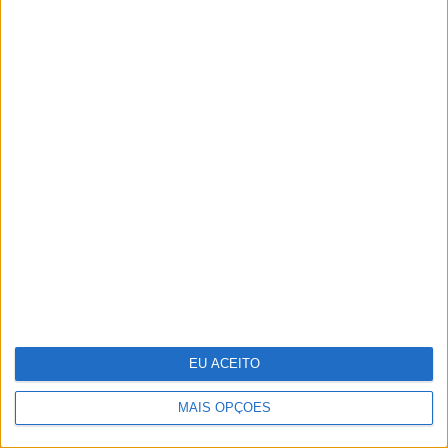
Rainha Letizia celebra 53.º
aniversário
EU ACEITO
MAIS OPÇÕES