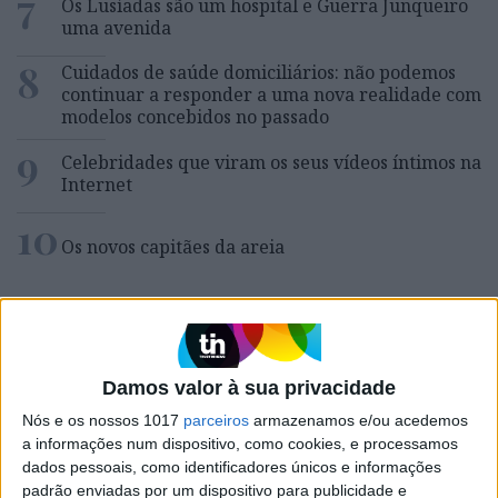
7
Os Lusíadas são um hospital e Guerra Junqueiro
uma avenida
8
Cuidados de saúde domiciliários: não podemos
continuar a responder a uma nova realidade com
modelos concebidos no passado
9
Celebridades que viram os seus vídeos íntimos na
Internet
10
Os novos capitães da areia
MAIS NA VISÃO
Damos valor à sua privacidade
Nós e os nossos 1017
parceiros
armazenamos e/ou acedemos
a informações num dispositivo, como cookies, e processamos
dados pessoais, como identificadores únicos e informações
padrão enviadas por um dispositivo para publicidade e