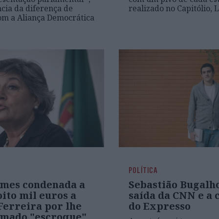
cia da diferença de
realizado no Capitólio, 
om a Aliança Democrática
POLÍTICA
mes condenada a
Sebastião Bugalh
ito mil euros a
saída da CNN e a
Ferreira por lhe
do Expresso
amado "escroque"