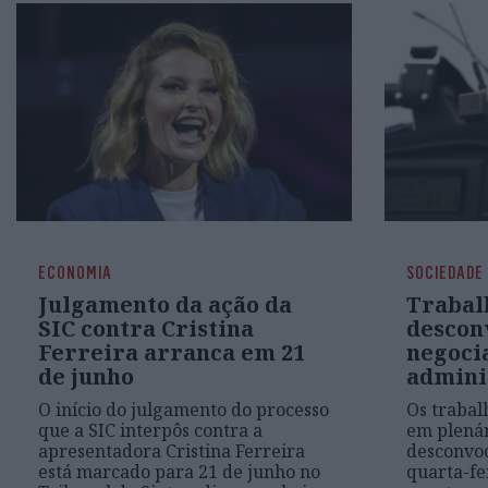
ECONOMIA
SOCIEDADE
Julgamento da ação da
Trabal
SIC contra Cristina
descon
Ferreira arranca em 21
negoci
de junho
admini
O início do julgamento do processo
Os trabal
que a SIC interpôs contra a
em plenár
apresentadora Cristina Ferreira
desconvo
está marcado para 21 de junho no
quarta-fe