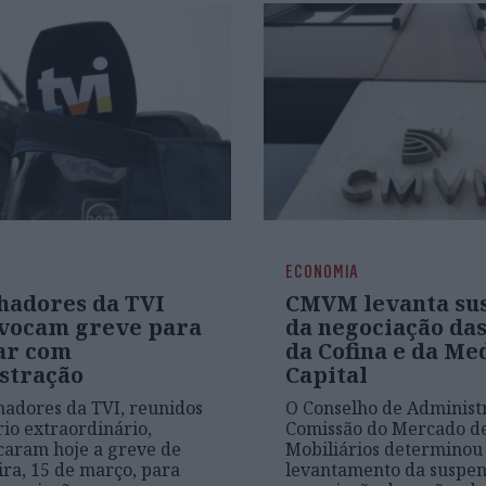
ECONOMIA
hadores da TVI
CMVM levanta su
vocam greve para
da negociação das
ar com
da Cofina e da Me
stração
Capital
hadores da TVI, reunidos
O Conselho de Administ
io extraordinário,
Comissão do Mercado de
caram hoje a greve de
Mobiliários determinou 
ira, 15 de março, para
levantamento da suspen