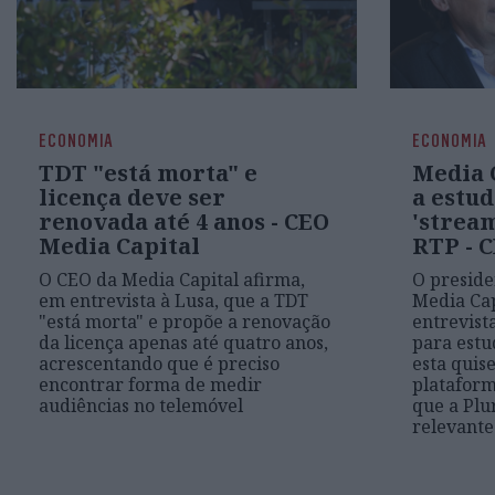
ECONOMIA
ECONOMIA
TDT "está morta" e
Media 
licença deve ser
a estu
renovada até 4 anos - CEO
'strea
Media Capital
RTP - 
O CEO da Media Capital afirma,
O preside
em entrevista à Lusa, que a TDT
Media Cap
"está morta" e propõe a renovação
entrevista
da licença apenas até quatro anos,
para estu
acrescentando que é preciso
esta quis
encontrar forma de medir
plataform
audiências no telemóvel
que a Plu
relevant