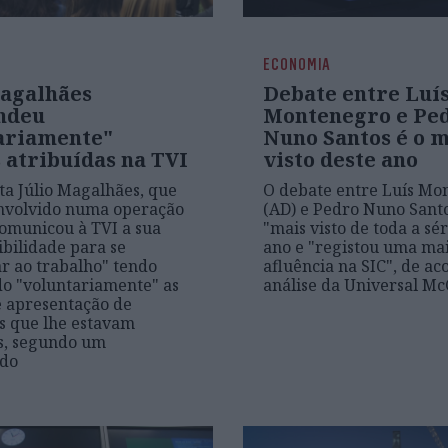
ECONOMIA
Magalhães
Debate entre Luí
ndeu
Montenegro e Pe
ariamente"
Nuno Santos é o m
 atribuídas na TVI
visto deste ano
sta Júlio Magalhães, que
O debate entre Luís Mo
envolvido numa operação
(AD) e Pedro Nuno Santos
 comunicou à TVI a sua
"mais visto de toda a sér
ibilidade para se
ano e "registou uma ma
r ao trabalho" tendo
afluência na SIC", de a
o "voluntariamente" as
análise da Universal M
e apresentação de
os que lhe estavam
s, segundo um
do