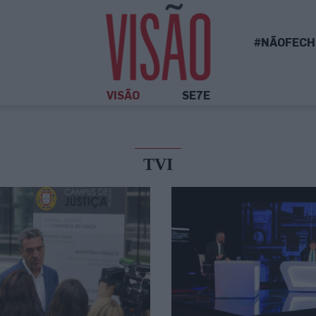
#NÃOFECH
VISÃO
SE7E
TVI