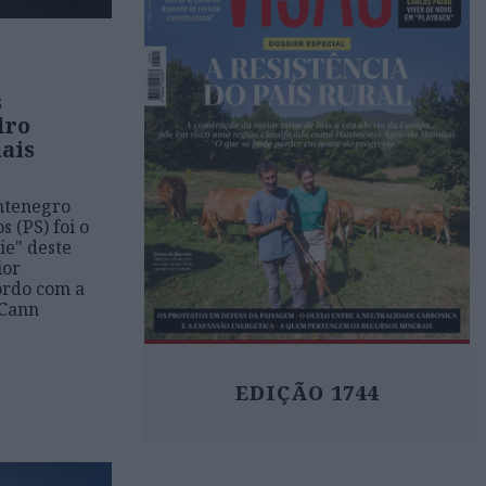
s
dro
ais
ntenegro
 (PS) foi o
ie" deste
ior
cordo com a
cCann
EDIÇÃO 1744