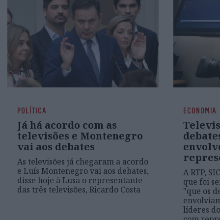
POLÍTICA
ECONOMIA
Já há acordo com as
Televi
televisões e Montenegro
debate
vai aos debates
envolv
repres
As televisões já chegaram a acordo
e Luís Montenegro vai aos debates,
A RTP, SI
disse hoje à Lusa o representante
que foi s
das três televisões, Ricardo Costa
"que os d
envolviam
líderes do
com repr