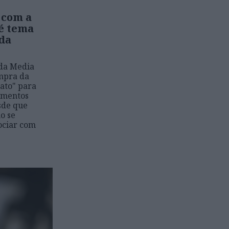
 com a
 é tema
 da
 da Media
ompra da
ato" para
imentos
sde que
o se
ociar com