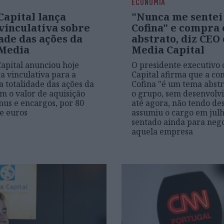
ECONOMIA
Capital lança
"Nunca me sentei
vinculativa sobre
Cofina" e compra
ade das ações da
abstrato, diz CEO
 Media
Media Capital
apital anunciou hoje
O presidente executivo
a vinculativa para a
Capital afirma que a c
 totalidade das ações da
Cofina "é um tema abstr
om o valor de aquisição
o grupo, sem desenvolv
ónus e encargos, por 80
até agora, não tendo de
e euros
assumiu o cargo em julh
sentado ainda para neg
aquela empresa