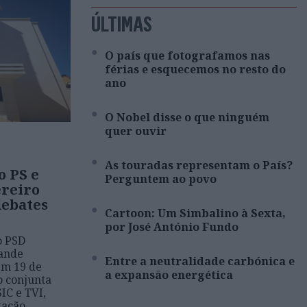
ÚLTIMAS
O país que fotografamos nas
férias e esquecemos no resto do
ano
O Nobel disse o que ninguém
quer ouvir
As touradas representam o País?
o PS e
Perguntem ao povo
ereiro
debates
Cartoon: Um Simbalino à Sexta,
por José António Fundo
o PSD
rande
Entre a neutralidade carbónica e
em 19 de
a expansão energética
o conjunta
SIC e TVI,
tação,