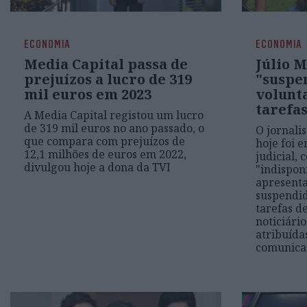
ECONOMIA
ECONOMIA
Media Capital passa de
Júlio 
prejuízos a lucro de 319
"suspe
mil euros em 2023
volunt
tarefas
A Media Capital registou um lucro
de 319 mil euros no ano passado, o
O jornali
que compara com prejuízos de
hoje foi 
12,1 milhões de euros em 2022,
judicial,
divulgou hoje a dona da TVI
"indispon
apresenta
suspendid
tarefas d
noticiári
atribuída
comunica