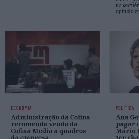
na sequên
opinião c
ECONOMIA
POLÍTICA
Administração da Cofina
Ana Go
recomenda venda da
pagar o
Cofina Media a quadros
Mário 
da empresa
ter ch