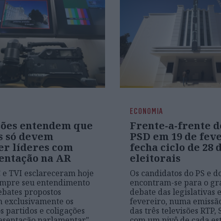
ECONOMIA
sões entendem que
Frente-a-frente d
s só devem
PSD em 19 de fev
er líderes com
fecha ciclo de 28 
entação na AR
eleitorais
C e TVI esclareceram hoje
Os candidatos do PS e d
empre seu entendimento
encontram-se para o g
ebates propostos
debate das legislativas 
 exclusivamente os
fevereiro, numa emissã
s partidos e coligações
das três televisões RTP, 
esentação parlamentar",
com um pivô de cada es