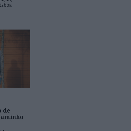
Lisboa
o de
 caminho