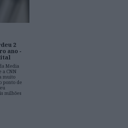
deu 2
o ano -
ital
 da Media
ue a CNN
a muito
o ponto de
seu
is milhões