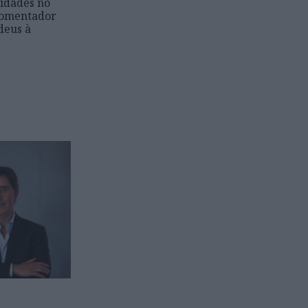
vidades no
comentador
deus à