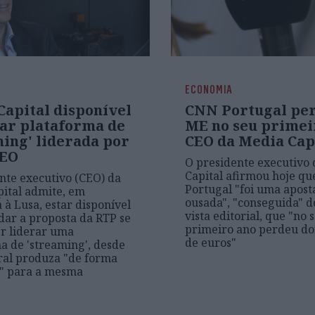
ECONOMIA
Capital disponível
CNN Portugal per
dar plataforma de
ME no seu primeir
ming' liderada por
CEO da Media Cap
CEO
O presidente executivo
Capital afirmou hoje q
nte executivo (CEO) da
Portugal "foi uma apost
ital admite, em
ousada", "conseguida" d
 à Lusa, estar disponível
vista editorial, que "no 
dar a proposta da RTP se
primeiro ano perdeu do
er liderar uma
de euros"
a de 'streaming', desde
ral produza "de forma
e" para a mesma