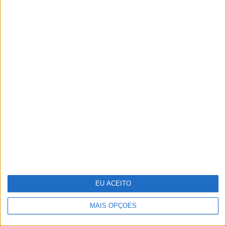
Cocktail tóxico encontrado em
plástico reciclado
EU ACEITO
MAIS OPÇÕES