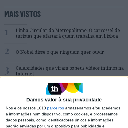
MAIS VISTOS
1
Linha Circular do Metropolitano: O carrossel de
turistas que afastará quem trabalha em Lisboa
2
O Nobel disse o que ninguém quer ouvir
3
Celebridades que viram os seus vídeos íntimos na
Internet
4
Como funcionam os apoios para comprar casa
antes dos 35 anos
Damos valor à sua privacidade
5
Quem é Deus para uma criança? Opinião de José
Nós e os nossos 1019
parceiros
armazenamos e/ou acedemos
Brissos-Lino
a informações num dispositivo, como cookies, e processamos
dados pessoais, como identificadores únicos e informações
6
padrão enviadas por um dispositivo para publicidade e
A longevidade não se improvisa