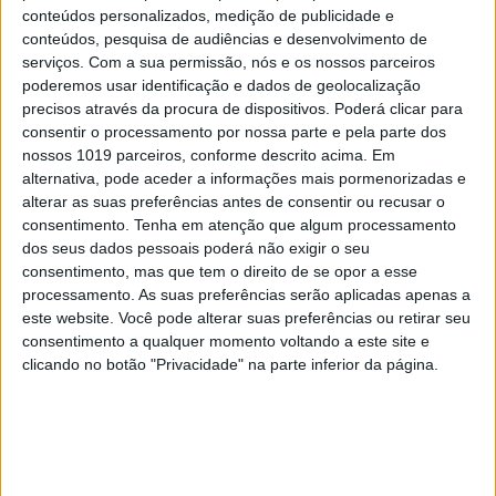
conteúdos personalizados, medição de publicidade e
conteúdos, pesquisa de audiências e desenvolvimento de
7
Tem apneia do sono e não consegue usar a
serviços.
Com a sua permissão, nós e os nossos parceiros
máquina CPAP? Há uma alternativa a avaliar.
poderemos usar identificação e dados de geolocalização
Opinião de um dentista
precisos através da procura de dispositivos. Poderá clicar para
8
consentir o processamento por nossa parte e pela parte dos
4 de agosto de 1578. D. Sebastião, Ceuta: a vida
nossos 1019 parceiros, conforme descrito acima. Em
complexa dos símbolos
alternativa, pode aceder a informações mais pormenorizadas e
9
alterar as suas preferências antes de consentir ou recusar o
Ceuta e os idiotas úteis do trumpismo na Europa
consentimento.
Tenha em atenção que algum processamento
dos seus dados pessoais poderá não exigir o seu
consentimento, mas que tem o direito de se opor a esse
10
A Deloitte e a implosão do Ministério da
processamento. As suas preferências serão aplicadas apenas a
Educação
este website. Você pode alterar suas preferências ou retirar seu
consentimento a qualquer momento voltando a este site e
clicando no botão "Privacidade" na parte inferior da página.
MAIS NA VISÃO