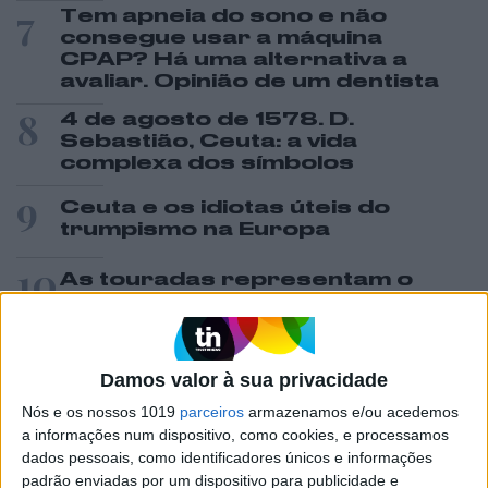
7
Tem apneia do sono e não
consegue usar a máquina
CPAP? Há uma alternativa a
avaliar. Opinião de um dentista
8
4 de agosto de 1578. D.
Sebastião, Ceuta: a vida
complexa dos símbolos
9
Ceuta e os idiotas úteis do
trumpismo na Europa
10
As touradas representam o
País? Perguntem ao povo
Damos valor à sua privacidade
MAIS NA VISÃO
Nós e os nossos 1019
parceiros
armazenamos e/ou acedemos
a informações num dispositivo, como cookies, e processamos
dados pessoais, como identificadores únicos e informações
padrão enviadas por um dispositivo para publicidade e