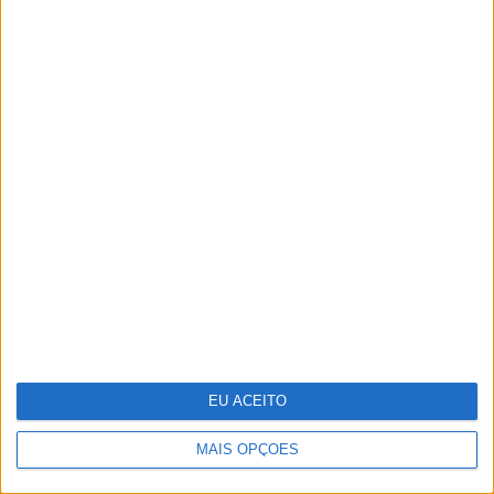
Adalberto Ribeiro: “Não
procuramos seguir
modas nem programar
em função do que é mais
mediático. Procuramos
artistas que tenham
autenticidade, qualidade
e algo para dizer em
palco”
EU ACEITO
MAIS OPÇÕES