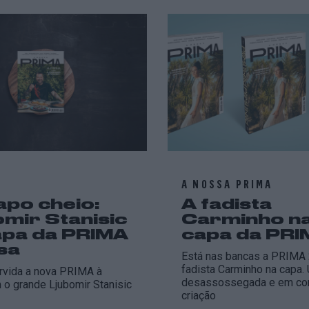
A NOSSA PRIMA
apo cheio:
A fadista
omir Stanisic
Carminho n
apa da PRIMA
capa da PR
sa
Está nas bancas a PRIMA 
fadista Carminho na capa.
rvida a nova PRIMA à
desassossegada e em co
o grande Ljubomir Stanisic
criação