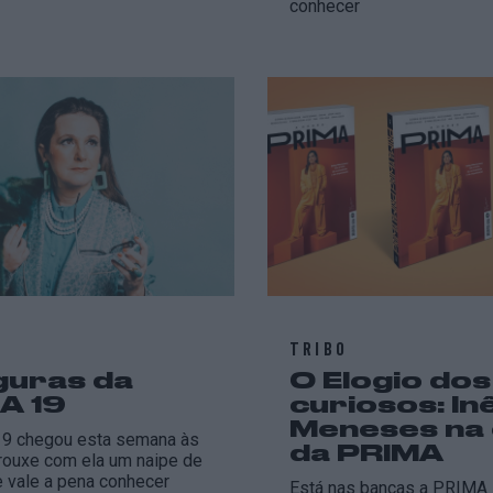
conhecer
TRIBO
iguras da
O Elogio dos
A 19
curiosos: In
Meneses na
9 chegou esta semana às
da PRIMA
rouxe com ela um naipe de
e vale a pena conhecer
Está nas bancas a PRIMA 