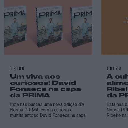
TRIBO
TRIBO
Um viva aos
A cul
curiosos! David
alim
Fonseca na capa
Ribe
da PRIMA
da P
Está nas bancas uma nova edição d'A
Está nas b
Nossa PRIMA, com o curioso e
Nossa PRI
multitalentoso David Fonseca na capa
Ribeiro na