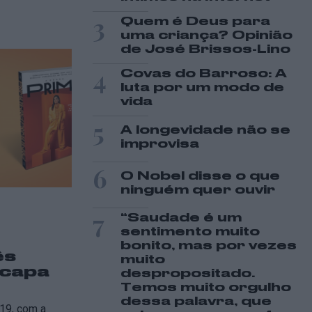
3
Quem é Deus para
uma criança? Opinião
de José Brissos-Lino
4
Covas do Barroso: A
luta por um modo de
vida
5
A longevidade não se
improvisa
6
O Nobel disse o que
ninguém quer ouvir
7
“Saudade é um
sentimento muito
bonito, mas por vezes
ês
muito
 capa
despropositado.
Temos muito orgulho
dessa palavra, que
19, com a