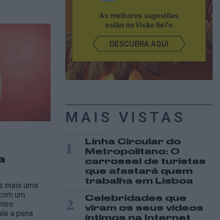
MAIS VISTAS
1
Linha Circular do
Metropolitano: O
a
carrossel de turistas
que afastará quem
trabalha em Lisboa
s mais uma
 com um
2
Celebridades que
ntes
viram os seus vídeos
ale a pena
íntimos na Internet