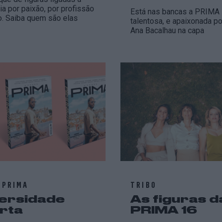
a por paixão, por profissão
Está nas bancas a PRIMA 
. Saiba quem são elas
talentosa, e apaixonada po
Ana Bacalhau na capa
 PRIMA
TRIBO
versidade
As figuras d
rta
PRIMA 16