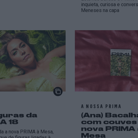
inquieta, curiosa e conver
Meneses na capa
A NOSSA PRIMA
iguras da
(Ana) Bacalh
A 18
com couves
nova PRIMA 
ida a nova PRIMA à Mesa,
Mesa
ue de figuras ligadas à