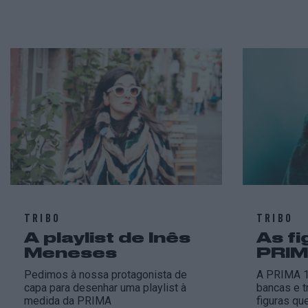
TRIBO
TRIBO
A playlist de Inês
As f
Meneses
PRIM
Pedimos à nossa protagonista de
A PRIMA 1
capa para desenhar uma playlist à
bancas e t
medida da PRIMA
figuras qu