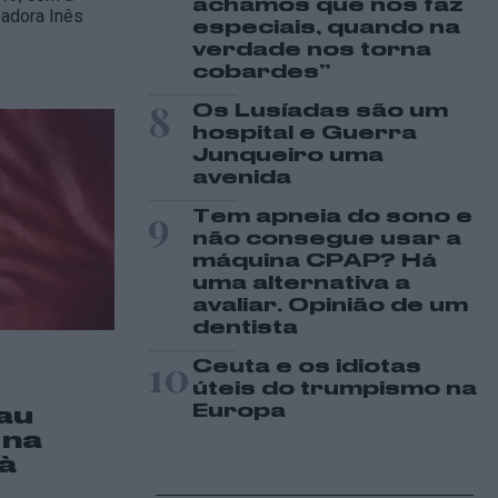
achamos que nos faz
sadora Inês
especiais, quando na
verdade nos torna
cobardes’’
8
Os Lusíadas são um
hospital e Guerra
Junqueiro uma
avenida
9
Tem apneia do sono e
não consegue usar a
máquina CPAP? Há
uma alternativa a
avaliar. Opinião de um
dentista
10
Ceuta e os idiotas
úteis do trumpismo na
Europa
au
 na
à