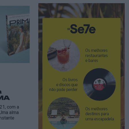
a
IMA
21, com a
 Uma alma
nstante