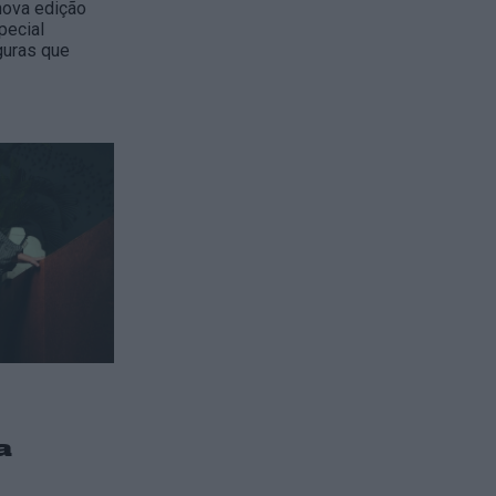
nova edição
pecial
guras que
a