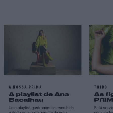
A NOSSA PRIMA
TRIBO
A playlist de Ana
As f
Bacalhau
PRIM
Uma playlist gastronómica escolhida
Está serv
a dedo pela protagonista da nova
com um leq