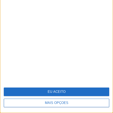
Festas, feiras e romarias
de Portugal: 15
sugestões para celebrar
a cultura popular
EU ACEITO
MAIS OPÇÕES