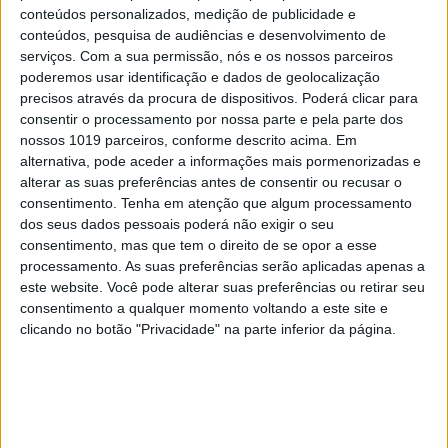
conteúdos personalizados, medição de publicidade e
A CULTURA É ALIMENTO. JOANA
conteúdos, pesquisa de audiências e desenvolvimento de
RIBEIRO NA CAPA DA PRIMA
serviços.
Com a sua permissão, nós e os nossos parceiros
poderemos usar identificação e dados de geolocalização
precisos através da procura de dispositivos. Poderá clicar para
consentir o processamento por nossa parte e pela parte dos
nossos 1019 parceiros, conforme descrito acima. Em
alternativa, pode aceder a informações mais pormenorizadas e
MAIS VISTOS
alterar as suas preferências antes de consentir ou recusar o
consentimento.
Tenha em atenção que algum processamento
1
dos seus dados pessoais poderá não exigir o seu
Linha Circular do Metropolitano:
consentimento, mas que tem o direito de se opor a esse
O carrossel de turistas que
processamento. As suas preferências serão aplicadas apenas a
afastará quem trabalha em
Lisboa
este website. Você pode alterar suas preferências ou retirar seu
consentimento a qualquer momento voltando a este site e
2
O Nobel disse o que ninguém
clicando no botão "Privacidade" na parte inferior da página.
quer ouvir
3
Celebridades que viram os seus
vídeos íntimos na Internet