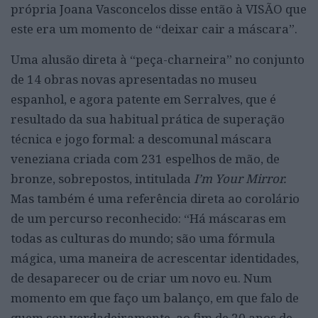
própria Joana Vasconcelos disse então à VISÃO que
este era um momento de “deixar cair a máscara”.
Uma alusão direta à “peça-charneira” no conjunto
de 14 obras novas apresentadas no museu
espanhol, e agora patente em Serralves, que é
resultado da sua habitual prática de superação
técnica e jogo formal: a descomunal máscara
veneziana criada com 231 espelhos de mão, de
bronze, sobrepostos, intitulada
I’m Your Mirror.
Mas também é uma referência direta ao corolário
de um percurso reconhecido: “Há máscaras em
todas as culturas do mundo; são uma fórmula
mágica, uma maneira de acrescentar identidades,
de desaparecer ou de criar um novo eu. Num
momento em que faço um balanço, em que falo de
quem sou verdadeiramente, ao fim de 20 anos de