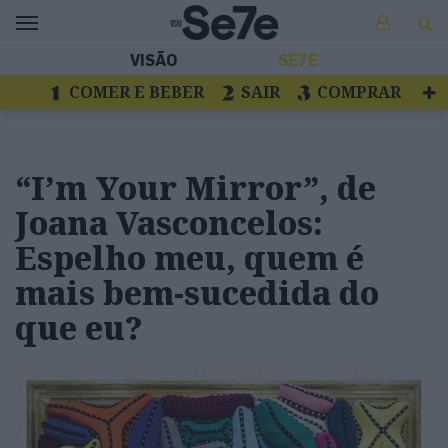
VISÃO
SE7E
COMER E BEBER
SAIR
COMPRAR
VER
LIVROS E DISCOS
TV
ESCAPAR
“I’m Your Mirror”, de
Joana Vasconcelos:
Espelho meu, quem é
mais bem-sucedida do
que eu?