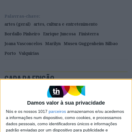
Palavras-chave:
artes (geral)
artes, cultura e entretenimento
Bordallo Pinheiro
Enrique Juncosa
Finisterra
Joana Vasconcelos
Marilyn
Museu Guggenheim Bilbao
Porto
Valquírias
CAPA DA EDIÇÃO
Damos valor à sua privacidade
Nós e os nossos 1017
parceiros
armazenamos e/ou acedemos
a informações num dispositivo, como cookies, e processamos
dados pessoais, como identificadores únicos e informações
padrão enviadas por um dispositivo para publicidade e