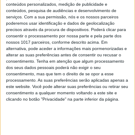
conteúdos personalizados, medição de publicidade e
Ana Vieira
Benoîte Maire
Derek Jarman
conteúdos, pesquisa de audiências e desenvolvimento de
Fernando Lanhas
Filipa Oliveira
Francisco Tropa
serviços.
Com a sua permissão, nós e os nossos parceiros
poderemos usar identificação e dados de geolocalização
Guan Xiao
Guilherme Blanc
Jeronimo Voss
Jubilee
precisos através da procura de dispositivos. Poderá clicar para
consentir o processamento por nossa parte e pela parte dos
Pablo Bronstein
Rule Britannia
Transantiquity
nossos 1017 parceiros, conforme descrito acima. Em
alternativa, pode aceder a informações mais pormenorizadas e
alterar as suas preferências antes de consentir ou recusar o
CAPA DA EDIÇÃO
consentimento.
Tenha em atenção que algum processamento
dos seus dados pessoais poderá não exigir o seu
consentimento, mas que tem o direito de se opor a esse
processamento. As suas preferências serão aplicadas apenas a
este website. Você pode alterar suas preferências ou retirar seu
consentimento a qualquer momento voltando a este site e
clicando no botão "Privacidade" na parte inferior da página.