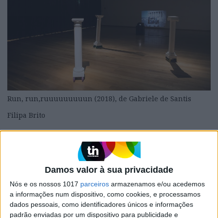
Run, run,ruuuuuuuuun (2018), de Gabriele de Santis
Filipa Brito
Transantiquity
> Galeria Municipal do Porto >
Biblioteca Almeida Garrett, Jardins do Palácio de
Cristal > R. D. Manuel II, Porto > T. 22 608 1000 >
Damos valor à sua privacidade
Até 17 fev > ter-sáb 10h-18h, dom 14h-18h > Grátis
Nós e os nossos 1017
parceiros
armazenamos e/ou acedemos
a informações num dispositivo, como cookies, e processamos
dados pessoais, como identificadores únicos e informações
padrão enviadas por um dispositivo para publicidade e
Palavras-chave: