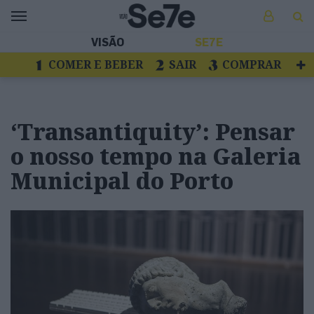
VISÃO
SE7E
COMER E BEBER
SAIR
COMPRAR
VER
LIVROS E DISCOS
TV
ESCAPAR
‘Transantiquity’: Pensar
o nosso tempo na Galeria
Municipal do Porto