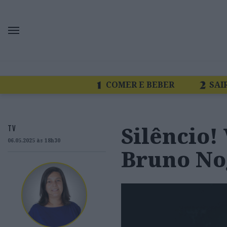
COMER E BEBER
SAI
Silêncio!
TV
06.05.2025 às 18h30
Bruno No