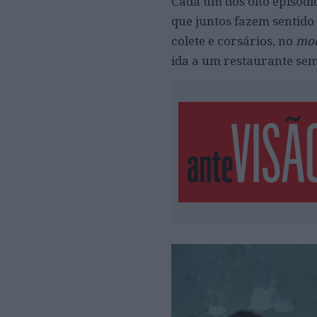
Cada um dos oito episódi
que juntos fazem sentido
colete e corsários, no
mod
ida a um restaurante sem