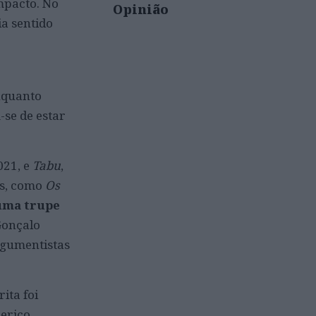
mpacto. No
Opinião
ia sentido
nquanto
-se de estar
021, e
Tabu
,
is, como
Os
uma trupe
Gonçalo
rgumentistas
ita foi
derico