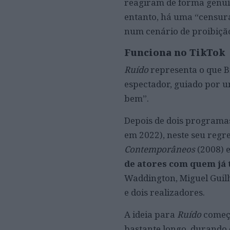
reagiram de forma genuí
entanto, há uma “censura 
num cenário de proibiçã
Funciona no TikTok
Ruído
representa o que B
espectador, guiado por u
bem”.
Depois de dois programas
em 2022), neste seu regr
Contemporâneos
(2008) 
de atores com quem já
Waddington, Miguel Guilh
e dois realizadores.
A ideia para
Ruído
começo
bastante longo, durando 