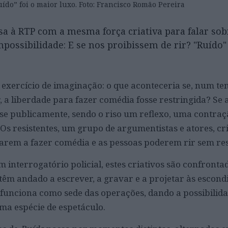
ído” foi o maior luxo. Foto: Francisco Romão Pereira
a à RTP com a mesma força criativa para falar sob
possibilidade: E se nos proibissem de rir? "Ruído"
 exercício de imaginação: o que aconteceria se, num t
, a liberdade para fazer comédia fosse restringida? Se 
se publicamente, sendo o riso um reflexo, uma contra
 Os resistentes, um grupo de argumentistas e atores, c
rem a fazer comédia e as pessoas poderem rir sem res
interrogatório policial, estes criativos são confronta
têm andado a escrever, a gravar e a projetar às escon
unciona como sede das operações, dando a possibilida
uma espécie de espetáculo.