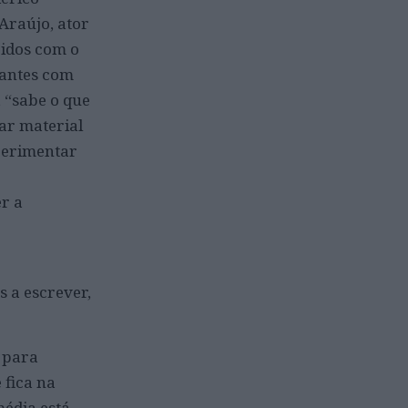
Araújo, ator
cidos com o
iantes com
 “sabe o que
ar material
xperimentar
r a
 a escrever,
para
 fica na
média está