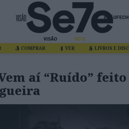
#NÃOFECH
VISÃO
SE7E
R
COMPRAR
VER
LIVROS E DIS
 Vem aí “Ruído” feito
gueira