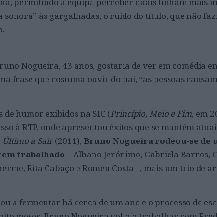
na, permitindo à equipa perceber quais tinham mais i
sonora” às gargalhadas, o ruído do título, que não faz
o.
runo Nogueira, 43 anos, gostaria de ver em comédia e
ma frase que costuma ouvir do pai, “as pessoas cansam
 de humor exibidos na SIC (
Princípio, Meio e Fim
, em 2
esso à RTP, onde apresentou êxitos que se mantêm atua
e
Último a Sair
(2011),
Bruno Nogueira rodeou-se de 
 tem trabalhado
– Albano Jerónimo, Gabriela Barros, 
erme, Rita Cabaço e Romeu Costa –, mais um trio de a
u a fermentar há cerca de um ano e o processo de escr
oito meses. Bruno Nogueira volta a trabalhar com Fre