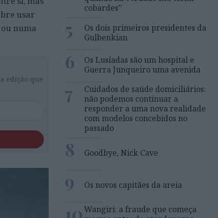
tre si, mas
cobardes’’
obre usar
5
Os dois primeiros presidentes da
r ou numa
Gulbenkian
6
Os Lusíadas são um hospital e
Guerra Junqueiro uma avenida
da edição que
7
Cuidados de saúde domiciliários:
não podemos continuar a
responder a uma nova realidade
com modelos concebidos no
passado
8
Goodbye, Nick Cave
9
Os novos capitães da areia
10
Wangiri: a fraude que começa