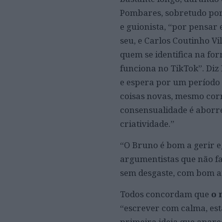
Pombares, sobretudo por 
e guionista, “por pensar
seu, e Carlos Coutinho V
quem se identifica na fo
funciona no TikTok”. Diz
e espera por um período 
coisas novas, mesmo corr
consensualidade é aborr
criatividade.”
“O Bruno é bom a gerir e
argumentistas que não fa
sem desgaste, com bom a
Todos concordam que
o 
“escrever com calma, esta
primeira ideia que aparec