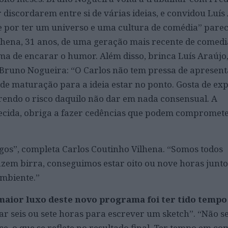
discordarem entre si de várias ideias, e convidou Luís 
 e por ter um universo e uma cultura de comédia” pare
ilhena, 31 anos, de uma geração mais recente de comed
rma de encarar o humor. Além disso, brinca Luís Araújo,
 Bruno Nogueira: “O Carlos não tem pressa de apresent
de maturação para a ideia estar no ponto. Gosta de e
endo o risco daquilo não dar em nada consensual. A
ecida, obriga a fazer cedências que podem compromete
gos”, completa Carlos Coutinho Vilhena. “Somos todos
zem birra, conseguimos estar oito ou nove horas juntos
mbiente.”
maior luxo deste novo programa foi ter tido tempo
r seis ou sete horas para escrever um sketch”. “Não se
e, o que se reflete no resultado final. Ter tempo em co