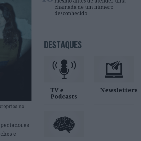
mesmo antes de atender uma
chamada de um número
desconhecido
DESTAQUES
TV e
Newsletters
Podcasts
próprios no
spectadores
tches e