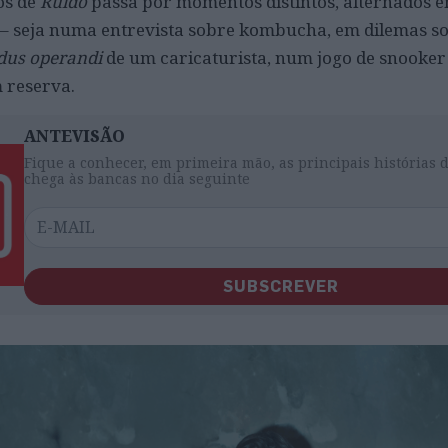
os de
Ruído
passa por momentos distintos, alternados en
 – seja numa entrevista sobre kombucha, em dilemas s
us operandi
de um caricaturista, num jogo de snooke
 reserva.
ANTEVISÃO
Fique a conhecer, em primeira mão, as principais histórias 
chega às bancas no dia seguinte
SUBSCREVER