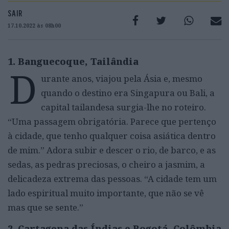
SAIR
17.10.2022 às 08h00
1. Banguecoque, Tailândia
D
urante anos, viajou pela Ásia e, mesmo
quando o destino era Singapura ou Bali, a
capital tailandesa surgia-lhe no roteiro.
“Uma passagem obrigatória. Parece que pertenço
à cidade, que tenho qualquer coisa asiática dentro
de mim.” Adora subir e descer o rio, de barco, e as
sedas, as pedras preciosas, o cheiro a jasmim, a
delicadeza extrema das pessoas. “A cidade tem um
lado espiritual muito importante, que não se vê
mas que se sente.”
2. Cartagena das Índias e Bogotá, Colômbia