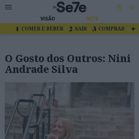
VISÃO
SE7E
COMER E BEBER
SAIR
COMPRAR
VER
LIVROS E DISCOS
TV
ESCAPAR
O Gosto dos Outros: Nini
Andrade Silva