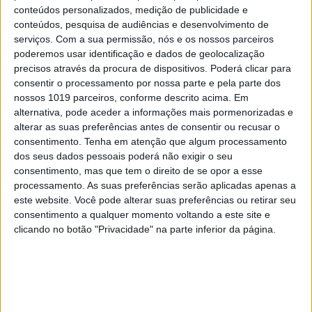
conteúdos personalizados, medição de publicidade e
conteúdos, pesquisa de audiências e desenvolvimento de
serviços.
Com a sua permissão, nós e os nossos parceiros
poderemos usar identificação e dados de geolocalização
MAIS VISTOS
precisos através da procura de dispositivos. Poderá clicar para
consentir o processamento por nossa parte e pela parte dos
nossos 1019 parceiros, conforme descrito acima. Em
1
Linha Circular do Metropolitano: O carrossel de
alternativa, pode aceder a informações mais pormenorizadas e
turistas que afastará quem trabalha em Lisboa
alterar as suas preferências antes de consentir ou recusar o
consentimento.
Tenha em atenção que algum processamento
2
dos seus dados pessoais poderá não exigir o seu
Celebridades que viram os seus vídeos íntimos na
Internet
consentimento, mas que tem o direito de se opor a esse
processamento. As suas preferências serão aplicadas apenas a
3
este website. Você pode alterar suas preferências ou retirar seu
O Nobel disse o que ninguém quer ouvir
consentimento a qualquer momento voltando a este site e
clicando no botão "Privacidade" na parte inferior da página.
4
Como funcionam os apoios para comprar casa
antes dos 35 anos
5
Quem é Deus para uma criança? Opinião de José
Brissos-Lino