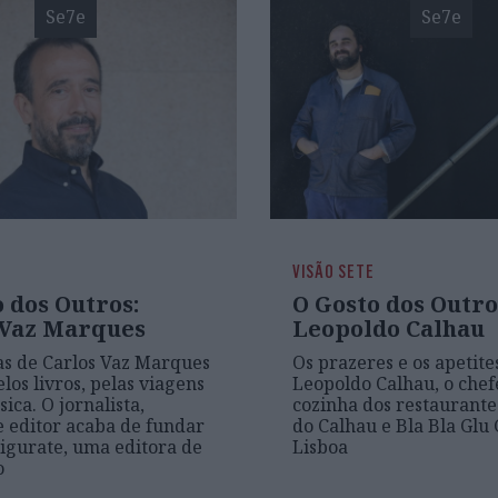
Se7e
Se7e
VISÃO SETE
 dos Outros:
O Gosto dos Outro
 Vaz Marques
Leopoldo Calhau
as de Carlos Vaz Marques
Os prazeres e os apetite
los livros, pelas viagens
Leopoldo Calhau, o chef
ica. O jornalista,
cozinha dos restaurant
e editor acaba de fundar
do Calhau e Bla Bla Glu
Zigurate, uma editora de
Lisboa
o