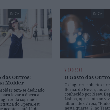
Se7e
Se7e
VISÃO SETE
 dos Outros:
O Gosto dos Outro
na Molder
Os lugares e objetos pre
Bernardo Neves, músic
Molder tem-se dedicado
conhecido por Neev. De
s para levar a ópera a
Lisboa, apresenta ao viv
 lugares da soprano e
álbum de estreia, "Philo
artística do OperaFest
nesta quarta, 2, no Teat
ue acontece até 11 de