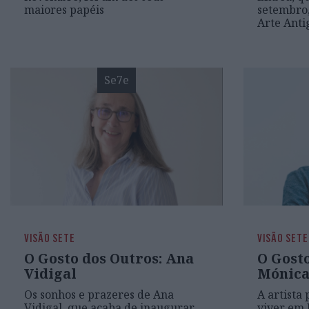
maiores papéis
setembro,
Arte Anti
Se7e
VISÃO SETE
VISÃO SETE
O Gosto dos Outros: Ana
O Gosto
Vidigal
Mónica
Os sonhos e prazeres de Ana
A artista 
Vidigal, que acaba de inaugurar,
viver em 