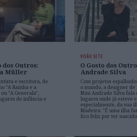
VISÃO SETE
 dos Outros:
O Gosto dos Outro
ia Müller
Andrade Silva
tista e escritora, de
Com projetos espalhado
mo "A Rainha e a
o mundo, a designer de 
 ou "A Generala",
Nini Andrade Silva fala 
lugares de infância e
lugares onde já esteve e
especialmente, da sua i
Madeira. "É uma ilha fan
fico feliz por ter nascid