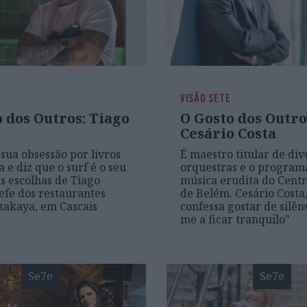
VISÃO SETE
 dos Outros: Tiago
O Gosto dos Outro
Cesário Costa
sua obsessão por livros
É maestro titular de div
 e diz que o surf é o seu
orquestras e o program
As escolhas de Tiago
música erudita do Centr
efe dos restaurantes
de Belém. Cesário Costa,
zakaya, em Cascais
confessa gostar de silên
me a ficar tranquilo"
Se7e
Se7e