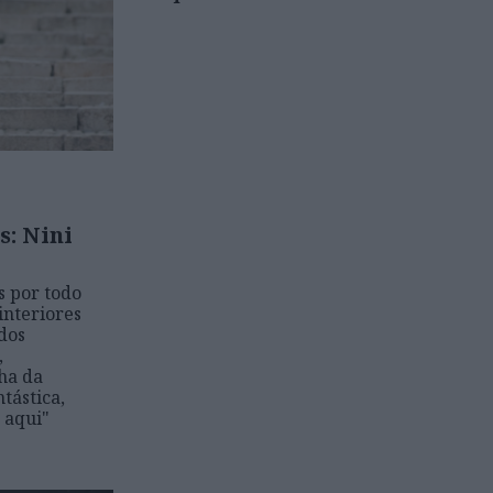
s: Nini
s por todo
interiores
dos
,
lha da
tástica,
o aqui"