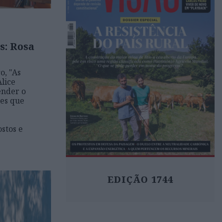
s: Rosa
o, "As
Alice
ender o
ões que
ostos e
EDIÇÃO 1744