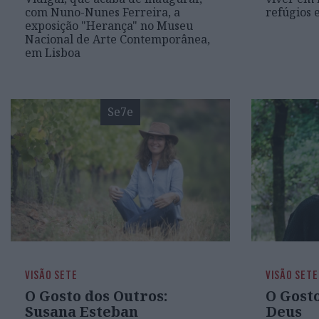
com Nuno-Nunes Ferreira, a
refúgios 
exposição "Herança" no Museu
Nacional de Arte Contemporânea,
em Lisboa
Se7e
VISÃO SETE
VISÃO SETE
O Gosto dos Outros:
O Gosto
Susana Esteban
Deus