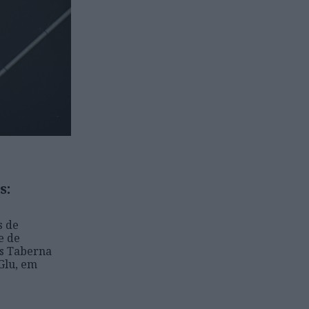
s:
s de
e de
es Taberna
 Glu, em