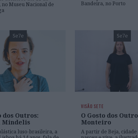
Bandeira, no Porto
 no Museu Nacional de
ga
Se7e
Se7e
VISÃO SETE
 dos Outros:
O Gosto dos Outro
 Mindelis
Monteiro
plástica luso-brasileira, a
A partir de Beja, cidade
Lisboa há 14 anos, fala de
nasceu e vive, a ilustrad