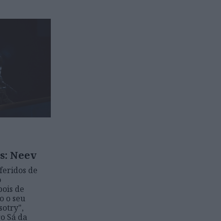
s: Neev
feridos de
o
pois de
o o seu
sotry",
ro Sá da