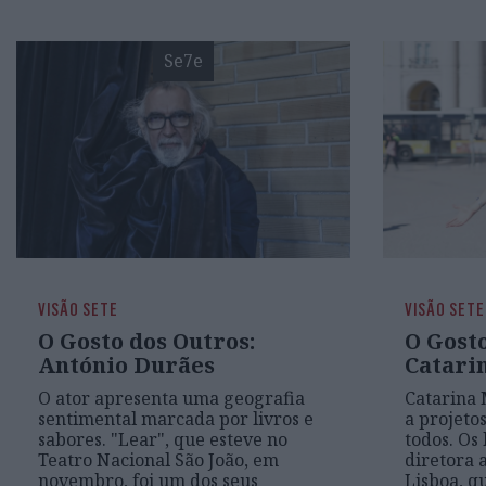
Se7e
VISÃO SETE
VISÃO SETE
O Gosto dos Outros:
O Gosto
António Durães
Catari
O ator apresenta uma geografia
Catarina 
sentimental marcada por livros e
a projeto
sabores. "Lear", que esteve no
todos. Os
Teatro Nacional São João, em
diretora 
novembro, foi um dos seus
Lisboa, q