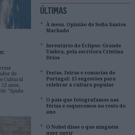
ÚLTIMAS
À mesa. Opinião de Sofia Santos
Machado
Inventário do Eclipse: Grande
s:
Umbra, pela escritora Cristina
Drios
ersas
Festas, feiras e romarias de
ador de
Portugal: 15 sugestões para
o Cultural
celebrar a cultura popular
 52 anos,
cio: "Ajuda-
O país que fotografamos nas
férias e esquecemos no resto do
ano
O Nobel disse o que ninguém
quer ouvir