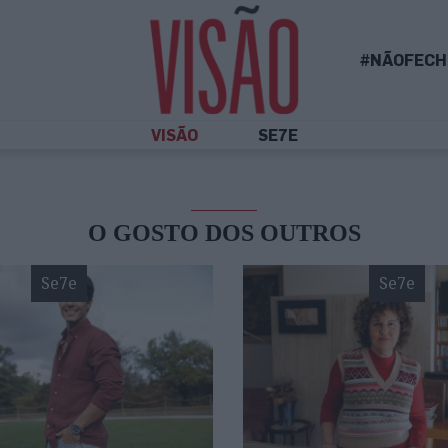
#NÃOFECH
VISÃO
SE7E
O GOSTO DOS OUTROS
Se7e
Se7e