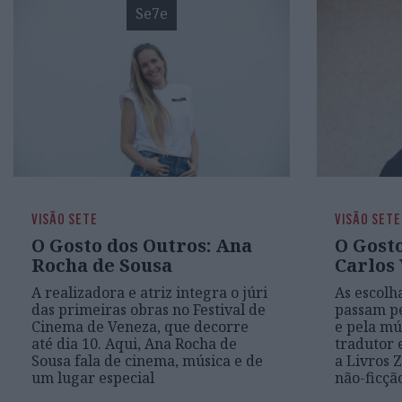
Se7e
VISÃO SETE
VISÃO SETE
O Gosto dos Outros: Ana
O Gosto
Rocha de Sousa
Carlos
A realizadora e atriz integra o júri
As escolh
das primeiras obras no Festival de
passam pe
Cinema de Veneza, que decorre
e pela mús
até dia 10. Aqui, Ana Rocha de
tradutor 
Sousa fala de cinema, música e de
a Livros 
um lugar especial
não-ficçã