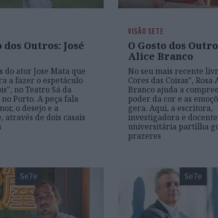
VISÃO SETE
 dos Outros: José
O Gosto dos Outro
Alice Branco
s do ator Jose Mata que
No seu mais recente livr
ra a fazer o espetáculo
Cores das Coisas", Rosa 
is", no Teatro Sá da
Branco ajuda a compre
 no Porto. A peça fala
poder da cor e as emoç
or, o desejo e a
gera. Aqui, a escritora,
, através de dois casais
investigadora e docente
s
universitária partilha g
prazeres
Se7e
Se7e