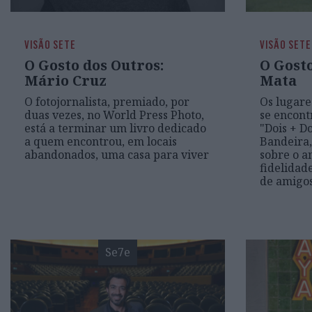
VISÃO SETE
VISÃO SETE
O Gosto dos Outros:
O Gosto
Mário Cruz
Mata
O fotojornalista, premiado, por
Os lugare
duas vezes, no World Press Photo,
se encont
está a terminar um livro dedicado
"Dois + Do
a quem encontrou, em locais
Bandeira,
abandonados, uma casa para viver
sobre o am
fidelidade
de amigo
Se7e