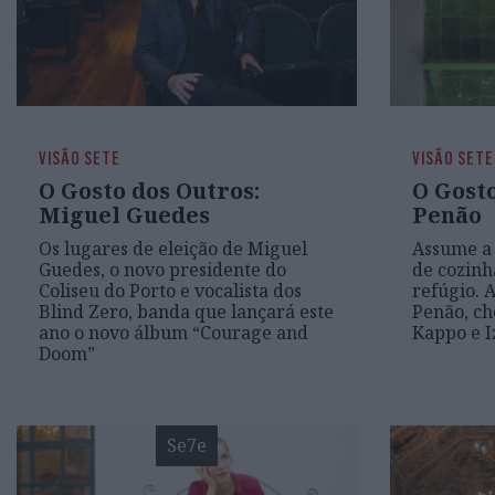
VISÃO SETE
VISÃO SETE
O Gosto dos Outros:
O Gosto
Miguel Guedes
Penão
Os lugares de eleição de Miguel
Assume a 
Guedes, o novo presidente do
de cozinha
Coliseu do Porto e vocalista dos
refúgio. 
Blind Zero, banda que lançará este
Penão, ch
ano o novo álbum “Courage and
Kappo e I
Doom”
Se7e