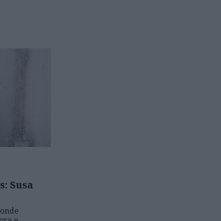
s: Susa
 onde
ora e