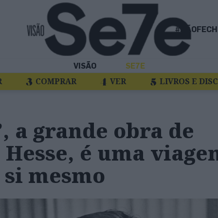
#NÃOFECH
VISÃO
SE7E
R
COMPRAR
VER
LIVROS E DIS
, a grande obra de
Hesse, é uma viage
e si mesmo