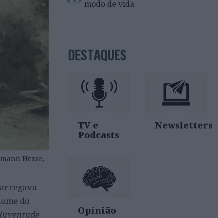
modo de vida
DESTAQUES
TV e
Newsletters
Podcasts
ermann Hesse,
carregava
 nome do
Opinião
 Juventude