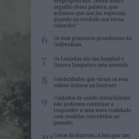
despropositado. Temos muito
orgulho dessa palavra, que
achamos que nos faz especiais,
quando na verdade nos torna
cobardes’’
6
Os dois primeiros presidentes da
Gulbenkian
7
Os Lusíadas são um hospital e
Guerra Junqueiro uma avenida
8
Celebridades que viram os seus
vídeos íntimos na Internet
9
Cuidados de saúde domiciliários:
não podemos continuar a
responder a uma nova realidade
com modelos concebidos no
passado
10
Covas do Barroso: A luta por um