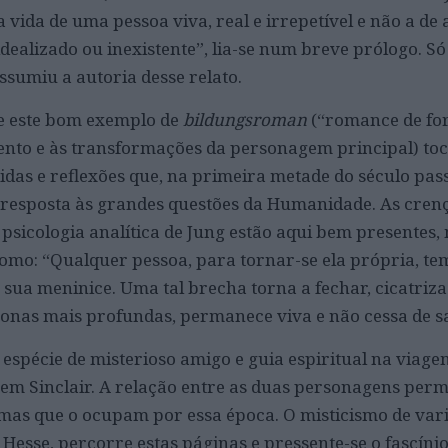
 a vida de uma pessoa viva, real e irrepetível e não a de
idealizado ou inexistente”, lia-se num breve prólogo. S
sumiu a autoria desse relato.
e este bom exemplo de
bildungsroman
(“romance de fo
mento e às transformações da personagem principal) toc
idas e reflexões que, na primeira metade do século pas
 resposta às grandes questões da Humanidade. As cren
 psicologia analítica de Jung estão aqui bem presentes
como: “Qualquer pessoa, para tornar-se ela própria, te
a sua meninice. Uma tal brecha torna a fechar, cicatriza
zonas mais profundas, permanece viva e não cessa de s
 espécie de misterioso amigo e guia espiritual na viage
m Sinclair. A relação entre as duas personagens perm
temas que o ocupam por essa época. O misticismo de var
Hesse, percorre estas páginas e pressente-se o fascínio