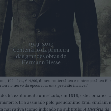
ote, 192 págs., €14,90), do seu conterrâneo e contemporâneo H
tou no nervo da época com uma precisão incrível”
ado, há exatamente um século, em 1919, este romance 
mistério. Era assinado pelo pseudónimo Emil Sinclair,
ta narrativa (como indicado no subtítulo:
A História da