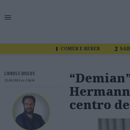
COMER E BEBER
SAI
“Demian”
LIVROS E DISCOS
23.09.2019 às 13h30
Hermann 
centro d