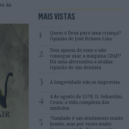
ou às
MAIS VISTAS
1
Quem é Deus para uma criança?
Opinião de José Brissos-Lino
2
Tem apneia do sono e não
consegue usar a máquina CPAP?
Há uma alternativa a avaliar.
Opinião de um dentista
3
A longevidade não se improvisa
4
4 de agosto de 1578. D. Sebastião,
Ceuta: a vida complexa dos
símbolos
5
“Saudade é um sentimento muito
bonito, mas por vezes muito