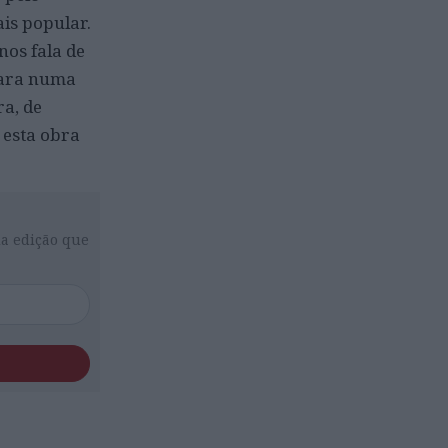
ais popular.
os fala de
bara numa
ra, de
 esta obra
da edição que