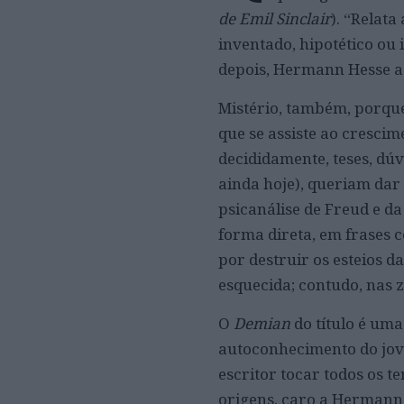
de Emil Sinclair
). “Relata
inventado, hipotético ou 
depois, Hermann Hesse as
Mistério, também, porqu
que se assiste ao cresci
decididamente, teses, dúv
ainda hoje), queriam dar
psicanálise de Freud e da
forma direta, em frases 
por destruir os esteios d
esquecida; contudo, nas 
O
Demian
do título é uma
autoconhecimento do jove
escritor tocar todos os 
origens, caro a Hermann 