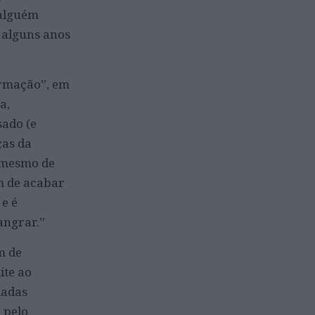
 alguém
ó alguns anos
rmação”, em
a,
sado (e
ças da
, mesmo de
m de acabar
 e é
angrar.”
m de
ite ao
iadas
 pelo