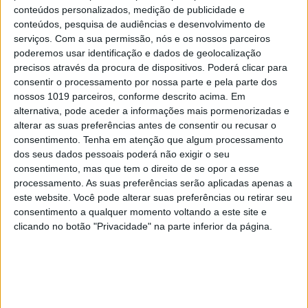
Entre a neutralidade carbónica e a
conteúdos personalizados, medição de publicidade e
expansão energética
conteúdos, pesquisa de audiências e desenvolvimento de
serviços.
Com a sua permissão, nós e os nossos parceiros
poderemos usar identificação e dados de geolocalização
precisos através da procura de dispositivos. Poderá clicar para
consentir o processamento por nossa parte e pela parte dos
nossos 1019 parceiros, conforme descrito acima. Em
alternativa, pode aceder a informações mais pormenorizadas e
alterar as suas preferências antes de consentir ou recusar o
consentimento.
Tenha em atenção que algum processamento
dos seus dados pessoais poderá não exigir o seu
consentimento, mas que tem o direito de se opor a esse
processamento. As suas preferências serão aplicadas apenas a
este website. Você pode alterar suas preferências ou retirar seu
consentimento a qualquer momento voltando a este site e
clicando no botão "Privacidade" na parte inferior da página.
CULTURA
O Periferias traz o cinema do
centro para a raia