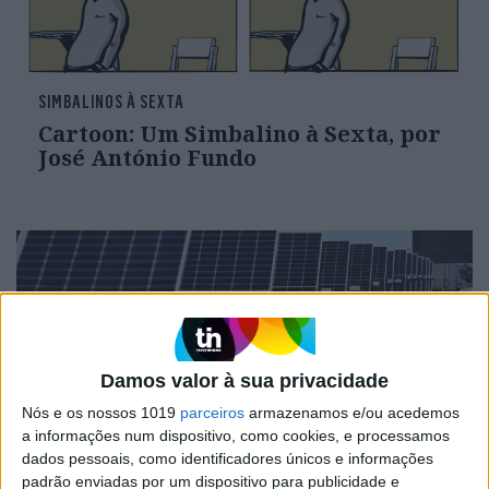
SIMBALINOS À SEXTA
Cartoon: Um Simbalino à Sexta, por
José António Fundo
Damos valor à sua privacidade
Nós e os nossos 1019
parceiros
armazenamos e/ou acedemos
a informações num dispositivo, como cookies, e processamos
dados pessoais, como identificadores únicos e informações
OPINIÃO
padrão enviadas por um dispositivo para publicidade e