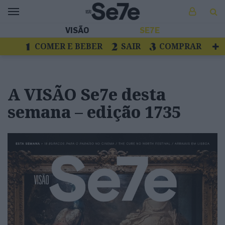
VISÃO
SE7E
COMER E BEBER
SAIR
COMPRAR
VER
LIVROS E DISCOS
TV
ESCAPAR
A VISÃO Se7e desta
semana – edição 1735