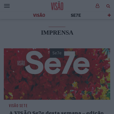
VISÃO
SE7E
IMPRENSA
Se7e
VISÃO SETE
A VISÃO Se7e desta semana – edição