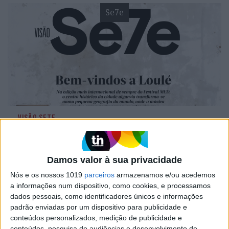
Se7e
VISÃO SETE
A VISÃO Se7e desta semana – edição
1738
Damos valor à sua privacidade
Nós e os nossos 1019
parceiros
armazenamos e/ou acedemos
a informações num dispositivo, como cookies, e processamos
Se7e
dados pessoais, como identificadores únicos e informações
padrão enviadas por um dispositivo para publicidade e
conteúdos personalizados, medição de publicidade e
conteúdos, pesquisa de audiências e desenvolvimento de