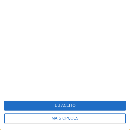
Sozinha ou acompanhada, estas 10
apps vão apimentar a sua vida
sexual
EU ACEITO
MAIS OPÇÕES
António Casalinho: ninguém o pára