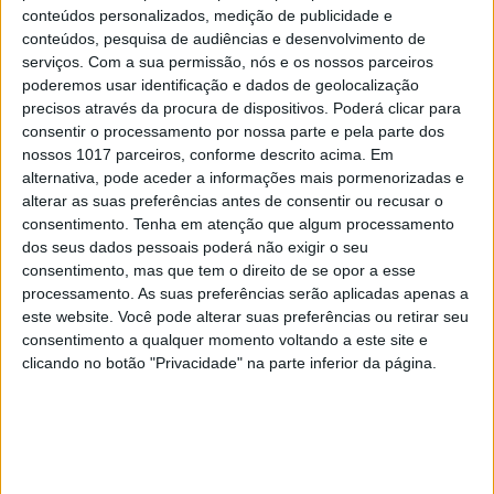
conteúdos personalizados, medição de publicidade e
conteúdos, pesquisa de audiências e desenvolvimento de
serviços.
Com a sua permissão, nós e os nossos parceiros
poderemos usar identificação e dados de geolocalização
precisos através da procura de dispositivos. Poderá clicar para
consentir o processamento por nossa parte e pela parte dos
nossos 1017 parceiros, conforme descrito acima. Em
alternativa, pode aceder a informações mais pormenorizadas e
alterar as suas preferências antes de consentir ou recusar o
consentimento.
Tenha em atenção que algum processamento
Foto: Ana Viotti
dos seus dados pessoais poderá não exigir o seu
consentimento, mas que tem o direito de se opor a esse
Em Marvila, a Musa organiza a festa Mulher Pode a
processamento. As suas preferências serão aplicadas apenas a
partir das 22 horas. Dedicada ao público feminino,
este website. Você pode alterar suas preferências ou retirar seu
mas não só (os homens são bem-vindos), nesta
consentimento a qualquer momento voltando a este site e
clicando no botão "Privacidade" na parte inferior da página.
noite haverá um showcase com a artista Muleca
XIII (22h-22h30), seguindo-se um DJ set com
Cherry Knot (22h30-24h) e M3DUSA (24h-2h). À
música na pista de dança, juntam-se os petiscos