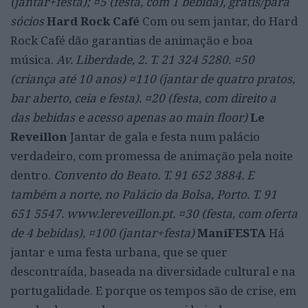
(jantar+festa); ¤5 (festa, com 1 bebida), grátis/para
sócios
Hard Rock Café
Com ou sem jantar, do Hard
Rock Café dão garantias de animação e boa
música.
Av. Liberdade, 2. T. 21 324 5280. ¤50
(criança até 10 anos) ¤110 (jantar de quatro pratos,
bar aberto, ceia e festa). ¤20 (festa, com direito a
das bebidas e acesso apenas ao main floor)
Le
Reveillon
Jantar de gala e festa num palácio
verdadeiro, com promessa de animação pela noite
dentro.
Convento do Beato. T. 91 652 3884. E
também a norte, no Palácio da Bolsa, Porto. T. 91
651 5547. www.lereveillon.pt. ¤30 (festa, com oferta
de 4 bebidas), ¤100 (jantar+festa)
ManiFESTA
Há
jantar e uma festa urbana, que se quer
descontraída, baseada na diversidade cultural e na
portugalidade. E porque os tempos são de crise, em