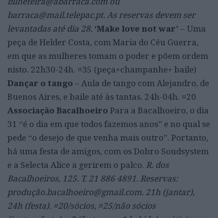
bilheteira@abarraca.com ou
barraca@mail.telepac.pt. As reservas devem ser
levantadas até dia 28.
‘Make love not war’
– Uma
peça de Helder Costa, com Maria do Céu Guerra,
em que as mulheres tomam o poder e põem ordem
nisto. 22h30-24h. ¤35 (peça+champanhe+ baile)
Dançar o tango
– Aula de tango com Alejandro, de
Buenos Aires, e baile até às tantas. 24h-04h. ¤20
Associação Bacalhoeiro
Para a Bacalhoeiro, o dia
31 “é o dia em que todos fazemos anos” e no qual se
pede “o desejo de que venha mais outro”. Portanto,
há uma festa de amigos, com os Dobro Soudsystem
e a Selecta Alice a gerirem o palco.
R. dos
Bacalhoeiros, 125. T. 21 886 4891. Reservas:
produção.bacalhoeiro@gmail.com. 21h (jantar),
24h (festa). ¤20/sócios, ¤25/não sócios