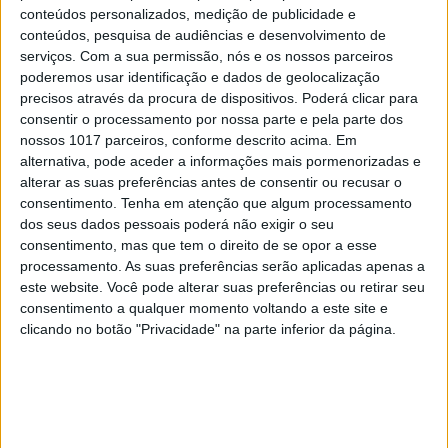
conteúdos personalizados, medição de publicidade e
New Yorker Lounge com música a cargo de um dj,
conteúdos, pesquisa de audiências e desenvolvimento de
por mais ¤30.
R. Tenente Valadim, 146 T. 22 040
serviços.
Com a sua permissão, nós e os nossos parceiros
4000. Jantar ¤155/pessoa; ¤30 (Bar New Yorker)
poderemos usar identificação e dados de geolocalização
precisos através da procura de dispositivos. Poderá clicar para
consentir o processamento por nossa parte e pela parte dos
nossos 1017 parceiros, conforme descrito acima. Em
alternativa, pode aceder a informações mais pormenorizadas e
alterar as suas preferências antes de consentir ou recusar o
consentimento.
Tenha em atenção que algum processamento
dos seus dados pessoais poderá não exigir o seu
consentimento, mas que tem o direito de se opor a esse
processamento. As suas preferências serão aplicadas apenas a
este website. Você pode alterar suas preferências ou retirar seu
consentimento a qualquer momento voltando a este site e
clicando no botão "Privacidade" na parte inferior da página.
ANTEVISÃO
Fique a conhecer, em primeira mão, as principais
histórias da edição que chega às bancas no dia seguinte