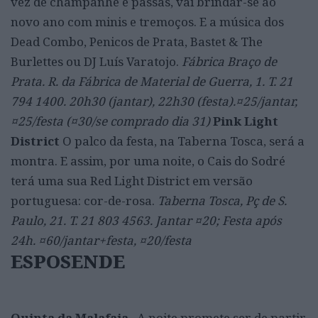
vez de champanhe e passas, vai brindar-se ao
novo ano com minis e tremoços. E a música dos
Dead Combo, Penicos de Prata, Bastet & The
Burlettes ou DJ Luís Varatojo.
Fábrica Braço de
Prata. R. da Fábrica de Material de Guerra, 1. T. 21
794 1400. 20h30 (jantar), 22h30 (festa).¤25/jantar,
¤25/festa (¤30/se comprado dia 31)
Pink Light
District
O palco da festa, na Taberna Tosca, será a
montra. E assim, por uma noite, o Cais do Sodré
terá uma sua Red Light District em versão
portuguesa: cor-de-rosa.
Taberna Tosca, Pç de S.
Paulo, 21. T. 21 803 4563. Jantar ¤20; Festa após
24h. ¤60/jantar+festa, ¤20/festa
ESPOSENDE
Quinta da Malafaia
A noite promete ser de partir