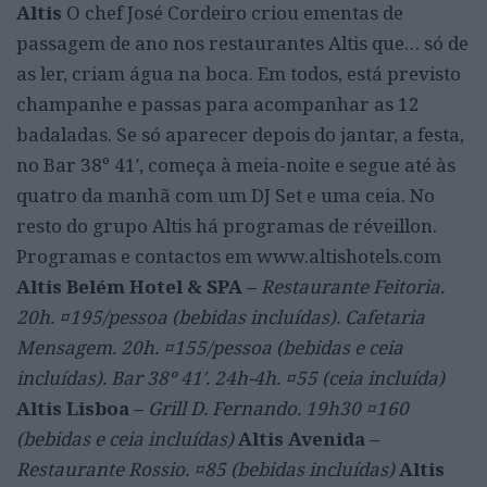
Altis
O chef José Cordeiro criou ementas de
passagem de ano nos restaurantes Altis que… só de
as ler, criam água na boca. Em todos, está previsto
champanhe e passas para acompanhar as 12
badaladas. Se só aparecer depois do jantar, a festa,
no Bar 38º 41′, começa à meia-noite e segue até às
quatro da manhã com um DJ Set e uma ceia. No
resto do grupo Altis há programas de réveillon.
Programas e contactos em www.altishotels.com
Altis Belém Hotel & SPA –
Restaurante Feitoria.
20h. ¤195/pessoa (bebidas incluídas). Cafetaria
Mensagem. 20h. ¤155/pessoa (bebidas e ceia
incluídas). Bar 38º 41′. 24h-4h. ¤55 (ceia incluída)
Altis Lisboa –
Grill D. Fernando. 19h30 ¤160
(bebidas e ceia incluídas)
Altis Avenida –
Restaurante Rossio. ¤85 (bebidas incluídas)
Altis