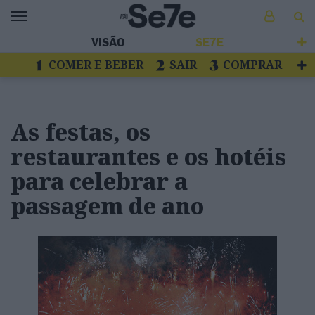
VISÃO
SE7E
COMER E BEBER
SAIR
COMPRAR
VER
LIVROS E DISCOS
TV
ESCAPAR
As festas, os
restaurantes e os hotéis
para celebrar a
passagem de ano