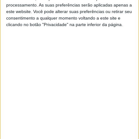
processamento. As suas preferências serão aplicadas apenas a
este website. Você pode alterar suas preferências ou retirar seu
consentimento a qualquer momento voltando a este site e
clicando no botão "Privacidade" na parte inferior da página.
VISÃO SETE
Água Mãe: Um spa natural nas
salinas algarvias
Além do sal marinho, a Salina Barquinha, em
Castro Marim, reúne o melhor da naturoterapia:
banhos flutuantes, exfoliações com flor de sal e
tratamentos com argila, numa paisagem
encantadora
Se7e