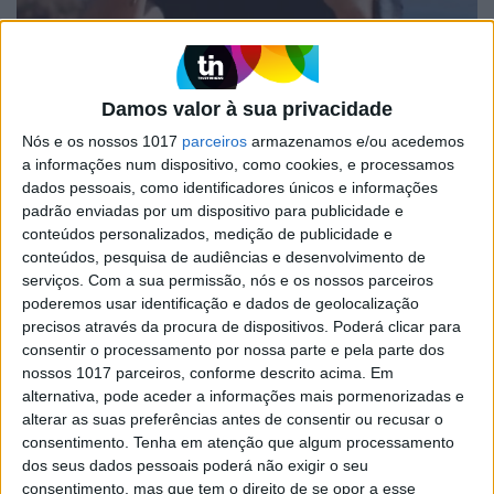
POLÍTICA
Câmara de Vila Real de S. António
contratou banda do ex-presidente
Damos valor à sua privacidade
para concerto por 11 mil euros
Nós e os nossos 1017
parceiros
armazenamos e/ou acedemos
a informações num dispositivo, como cookies, e processamos
Luís Gomes, antigo deputado e ex-líder da
dados pessoais, como identificadores únicos e informações
distrital do PSD-Faro, diz que a atuação no
sábado que antecedeu o Carnaval nem mil euros
padrão enviadas por um dispositivo para publicidade e
lhe rendeu e recusa qualquer conflito de
conteúdos personalizados, medição de publicidade e
interesses, mesmo que a presidente da autarquia
conteúdos, pesquisa de audiências e desenvolvimento de
tenha sido sua "vice"
serviços.
Com a sua permissão, nós e os nossos parceiros
poderemos usar identificação e dados de geolocalização
precisos através da procura de dispositivos. Poderá clicar para
consentir o processamento por nossa parte e pela parte dos
Se7e
nossos 1017 parceiros, conforme descrito acima. Em
alternativa, pode aceder a informações mais pormenorizadas e
alterar as suas preferências antes de consentir ou recusar o
consentimento.
Tenha em atenção que algum processamento
dos seus dados pessoais poderá não exigir o seu
consentimento, mas que tem o direito de se opor a esse