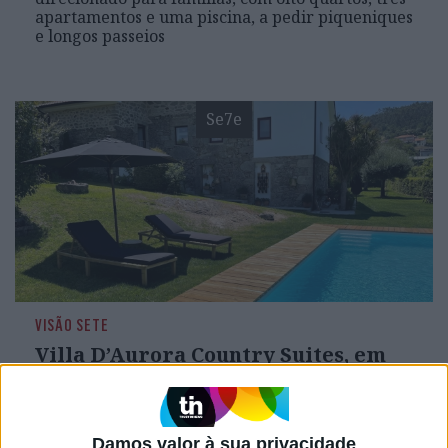
apartamentos e uma piscina, a pedir piqueniques
e longos passeios
Se7e
VISÃO SETE
Villa D’Aurora Country Suites, em
Ponte de Lima: Desligar no Minho
Em Ponte de Lima, junto à Ecovia dos Açudes,
uma antiga casa de família deu lugar a um
alojamento rural, com uma piscina de água
Damos valor à sua privacidade