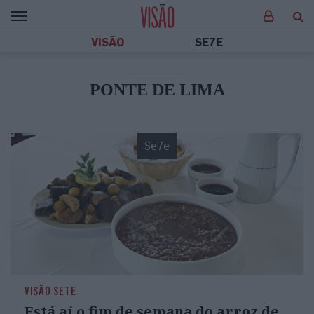
VISÃO
SE7E
PONTE DE LIMA
Se7e
VISÃO SETE
Está aí o fim de semana do arroz de