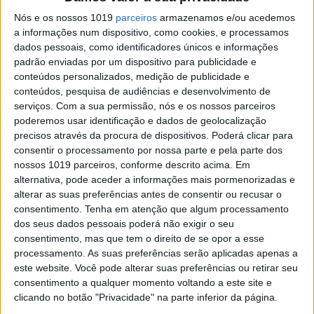
salgada e bicicletas gratuitas
Nós e os nossos 1019
parceiros
armazenamos e/ou acedemos
a informações num dispositivo, como cookies, e processamos
dados pessoais, como identificadores únicos e informações
padrão enviadas por um dispositivo para publicidade e
Se7e
conteúdos personalizados, medição de publicidade e
conteúdos, pesquisa de audiências e desenvolvimento de
serviços.
Com a sua permissão, nós e os nossos parceiros
poderemos usar identificação e dados de geolocalização
precisos através da procura de dispositivos. Poderá clicar para
consentir o processamento por nossa parte e pela parte dos
nossos 1019 parceiros, conforme descrito acima. Em
alternativa, pode aceder a informações mais pormenorizadas e
alterar as suas preferências antes de consentir ou recusar o
consentimento.
Tenha em atenção que algum processamento
VISÃO SETE
dos seus dados pessoais poderá não exigir o seu
A Quinta do Ameal, em Ponte de
consentimento, mas que tem o direito de se opor a esse
Lima, é o melhor de três mundos
processamento. As suas preferências serão aplicadas apenas a
este website. Você pode alterar suas preferências ou retirar seu
Na região dos Vinhos Verdes, a meio caminho
consentimento a qualquer momento voltando a este site e
entre a serra e o mar – Gerês e Viana do Castelo –
e à beira do rio Lima, a Quinta do Ameal, que
clicando no botão "Privacidade" na parte inferior da página.
pertence à Esporão, está agora aberta a