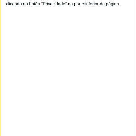
clicando no botão "Privacidade" na parte inferior da página.
Se7e
VISÃO SETE
Spatia Comporta: Um imenso
convite a relaxar
Neste Alentejo com sabor a mar, luxo é poder
aproveitar o silêncio e a calma que a paisagem e
os seus cheiros proporcionam. Fomos conhecer as
novidades no Spatia Comporta