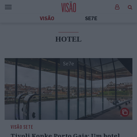
VISÃO
SE7E
HOTEL
Se7e
VISÃO SETE
Tivoli Kopke Porto Gaia: Um hotel