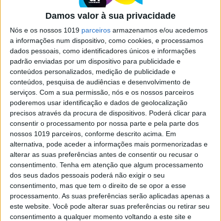
de descobrir a cidade de Braga
Damos valor à sua privacidade
Nós e os nossos 1019
parceiros
armazenamos e/ou acedemos
a informações num dispositivo, como cookies, e processamos
Se7e
dados pessoais, como identificadores únicos e informações
padrão enviadas por um dispositivo para publicidade e
conteúdos personalizados, medição de publicidade e
conteúdos, pesquisa de audiências e desenvolvimento de
serviços.
Com a sua permissão, nós e os nossos parceiros
poderemos usar identificação e dados de geolocalização
precisos através da procura de dispositivos. Poderá clicar para
consentir o processamento por nossa parte e pela parte dos
nossos 1019 parceiros, conforme descrito acima. Em
alternativa, pode aceder a informações mais pormenorizadas e
VISÃO SETE
alterar as suas preferências antes de consentir ou recusar o
The Largo, no Porto: Uma casa na
consentimento.
Tenha em atenção que algum processamento
cidade
dos seus dados pessoais poderá não exigir o seu
consentimento, mas que tem o direito de se opor a esse
No centro histórico do Porto, um discreto cinco
processamento. As suas preferências serão aplicadas apenas a
estrelas com 18 quartos combina o passado com o
este website. Você pode alterar suas preferências ou retirar seu
design nórdico, materiais locais e um serviço
consentimento a qualquer momento voltando a este site e
personalizado