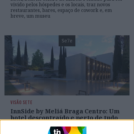
vivido pelos hóspedes e os locais, traz novos
restaurantes, bares, espaço de cowork e, em
breve, um museu
Se7e
VISÃO SETE
InnSide by Meliá Braga Centro: Um
hotel descontraído e perto de tudo
Ao lado do antigo Retiro das Convertidas nasceu
um hotel de quatro estrelas que apela à vontade