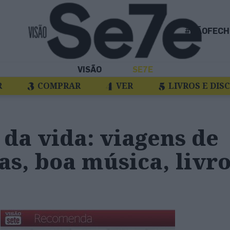
#NÃOFECH
VISÃO
SE7E
R
COMPRAR
VER
LIVROS E DIS
da vida: viagens de
as, boa música, livro