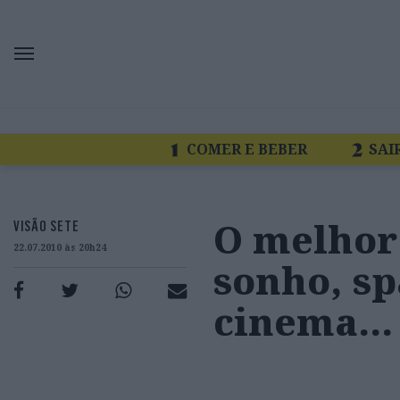
COMER E BEBER
SAI
O melhor 
VISÃO SETE
22.07.2010 às 20h24
sonho, sp
cinema…