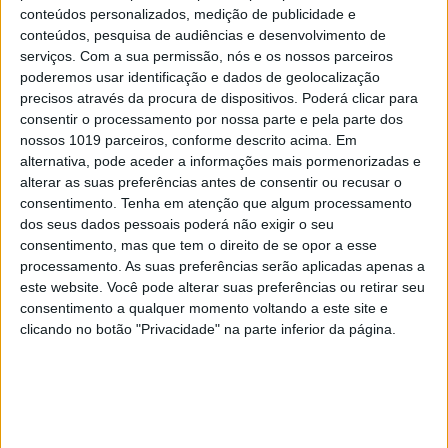
conteúdos personalizados, medição de publicidade e
conteúdos, pesquisa de audiências e desenvolvimento de
serviços.
Com a sua permissão, nós e os nossos parceiros
poderemos usar identificação e dados de geolocalização
EDIÇÃO 1744
precisos através da procura de dispositivos. Poderá clicar para
consentir o processamento por nossa parte e pela parte dos
nossos 1019 parceiros, conforme descrito acima. Em
alternativa, pode aceder a informações mais pormenorizadas e
alterar as suas preferências antes de consentir ou recusar o
consentimento.
Tenha em atenção que algum processamento
MAIS VISTOS
dos seus dados pessoais poderá não exigir o seu
consentimento, mas que tem o direito de se opor a esse
1
processamento. As suas preferências serão aplicadas apenas a
Linha Circular do Metropolitano: O carrossel de
este website. Você pode alterar suas preferências ou retirar seu
turistas que afastará quem trabalha em Lisboa
consentimento a qualquer momento voltando a este site e
2
clicando no botão "Privacidade" na parte inferior da página.
Celebridades que viram os seus vídeos íntimos na
Internet
3
O Nobel disse o que ninguém quer ouvir