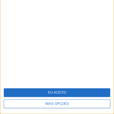
Stella McCartney: designer
distinguida na Nat Gala
EU ACEITO
MAIS OPÇÕES