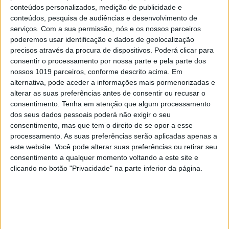
conteúdos personalizados, medição de publicidade e
conteúdos, pesquisa de audiências e desenvolvimento de
A deteção proactiva de fugas permite que as
serviços.
Com a sua permissão, nós e os nossos parceiros
entidades gestoras façam a gestão das reparações
poderemos usar identificação e dados de geolocalização
com mais eficiência e rapidez, com menos custos e
precisos através da procura de dispositivos. Poderá clicar para
consentir o processamento por nossa parte e pela parte dos
impacto no serviço. O mesmo se aplica às perdas
nossos 1019 parceiros, conforme descrito acima. Em
aparentes, quando a entidade substitui ativamente
alternativa, pode aceder a informações mais pormenorizadas e
os medidores, garante que todos os clientes sejam
alterar as suas preferências antes de consentir ou recusar o
consentimento.
Tenha em atenção que algum processamento
corretamente faturados e identifica conexões
dos seus dados pessoais poderá não exigir o seu
ilegais. No entanto, a mudança do paradigma
consentimento, mas que tem o direito de se opor a esse
operacional de uma entidade, de reativo para
processamento. As suas preferências serão aplicadas apenas a
este website. Você pode alterar suas preferências ou retirar seu
proactivo, requer maior conhecimento do sistema
consentimento a qualquer momento voltando a este site e
de distribuição. A aquisição deste conhecimento
clicando no botão "Privacidade" na parte inferior da página.
exige investimento e recursos, tanto materiais em
termos de sistemas e equipamentos de
monitorização, como também de sistemas de
suporte e gestão de dados e, sobretudo, pessoal