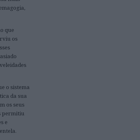
demagogia,
do que
rviu os
sses
masiado
veleidades
ue o sistema
tica da sua
am os seus
s permitiu
s e
entela.