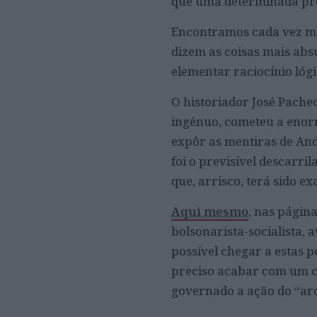
que uma determinada pro
Encontramos cada vez ma
dizem as coisas mais abs
elementar raciocínio lóg
O historiador José Pachec
ingénuo, cometeu a enorm
expôr as mentiras de And
foi o previsível descarr
que, arrisco, terá sido e
Aqui mesmo
, nas págin
bolsonarista-socialista, 
possível chegar a estas 
preciso acabar com um c
governado a ação do “ar