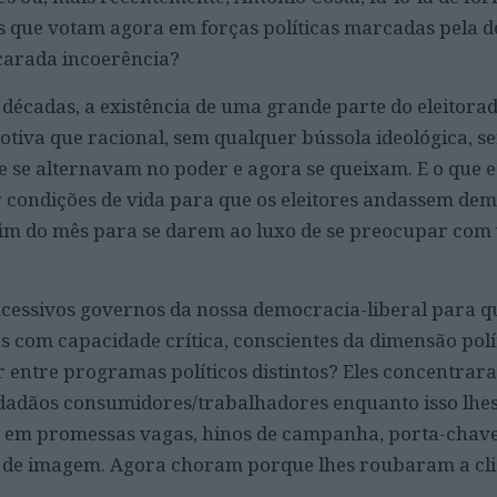
s que votam agora em forças políticas marcadas pela 
scarada incoerência?
 décadas, a existência de uma grande parte do eleitora
tiva que racional, sem qualquer bússola ideológica, se
ue se alternavam no poder e agora se queixam. E o que e
ar condições de vida para que os eleitores andassem de
im do mês para se darem ao luxo de se preocupar com 
ucessivos governos da nossa democracia-liberal para q
s com capacidade crítica, conscientes da dimensão polí
r entre programas políticos distintos? Eles concentrar
idadãos consumidores/trabalhadores enquanto isso lhe
e em promessas vagas, hinos de campanha, porta-chave
s de imagem. Agora choram porque lhes roubaram a cli