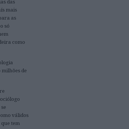
ias das
aís mais
para as
o só
quem
deira como
ologia
 milhões de
re
sociólogo
 se
como válidos
r que tem