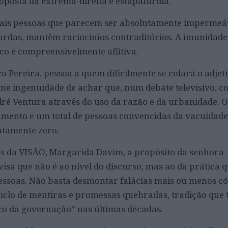
posta da extrema-direita é estapafúrdia.
is pessoas que parecem ser absolutamente impermeáv
urdas, mantêm raciocínios contraditórios. A imunidade
ico é compreensivelmente aflitiva.
o Pereira, pessoa a quem dificilmente se colará o adjet
e ingenuidade de achar que, num debate televisivo, c
ré Ventura através do uso da razão e da urbanidade. O
ilamento e um total de pessoas convencidas da vacuidad
xatamente zero.
as da VISÃO, Margarida Davim, a propósito da senhora
avisa que não é ao nível do discurso, mas ao da prática q
pessoas. Não basta desmontar falácias mais ou menos có
iclo de mentiras e promessas quebradas, tradição que
co da governação” nas últimas décadas.