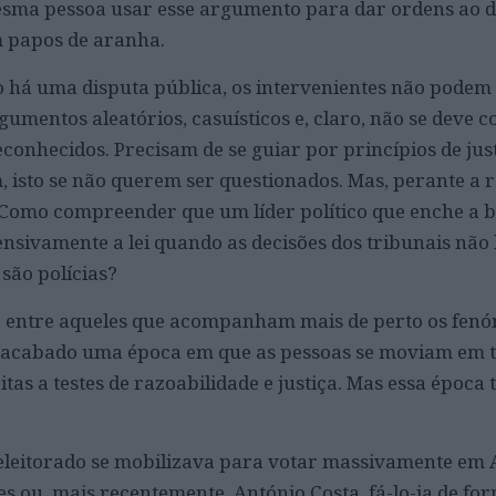
mesma pessoa usar esse argumento para dar ordens ao d
m papos de aranha.
o há uma disputa pública, os intervenientes não podem
mentos aleatórios, casuísticos e, claro, não se deve c
conhecidos. Precisam de se guiar por princípios de just
isto se não querem ser questionados. Mas, perante a r
a. Como compreender que um líder político que enche a b
ensivamente a lei quando as decisões dos tribunais não
são polícias?
 entre aqueles que acompanham mais de perto os fen
se acabado uma época em que as pessoas se moviam em 
eitas a testes de razoabilidade e justiça. Mas essa época
eleitorado se mobilizava para votar massivamente em 
es ou, mais recentemente, António Costa, fá-lo-ia de fo