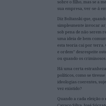
sobre o filho, mas se a 
sua empresa, ver-se-á e
Diz Boltanski que, quand
simplesmente invocar argu
sob pena de não serem re
uma ideia de bem comum, 
esta teoria cai por terr
e ordem” desrespeite ost
ou quando os criminosos 
Há uma certa estranheza
políticos, como se tives
ideologias coerentes, suj
vez existido?
Quando a cada eleição o 
Cavaco Silva, José Sócrat