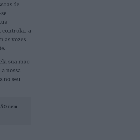
ssoas de
-se
aus
 controlar a
m as vozes
te.
pela sua mão
r a nossa
s no seu
ISÃO nem