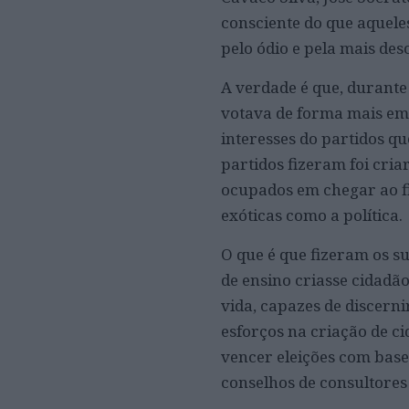
consciente do que aquele
pelo ódio e pela mais de
A verdade é que, durante
votava de forma mais emo
interesses do partidos q
partidos fizeram foi cri
ocupados em chegar ao f
exóticas como a política.
O que é que fizeram os s
de ensino criasse cidadão
vida, capazes de discerni
esforços na criação de c
vencer eleições com bas
conselhos de consultore