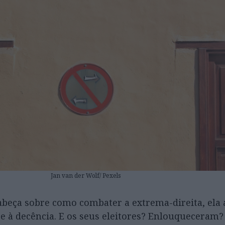
Jan van der Wolf/ Pexels
eça sobre como combater a extrema-direita, ela 
 e à decência. E os seus eleitores? Enlouqueceram?