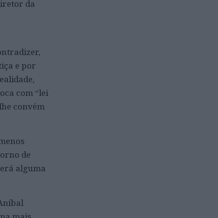
iretor da
ontradizer,
iça e por
ealidade,
oca com “lei
 lhe convém
ómenos
torno de
 terá alguma
Aníbal
rma mais