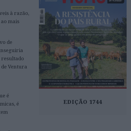
eis à razão,
 ao mais
ivo de
onseguiria
 resultado
e de Ventura
ue é
EDIÇÃO 1744
micas, é
 tem