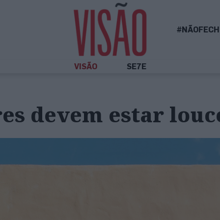
#NÃOFECH
VISÃO
SE7E
res devem estar louc