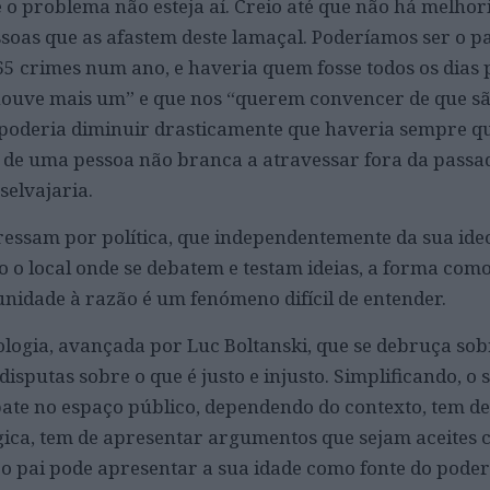
o problema não esteja aí. Creio até que não há melhor
ssoas que as afastem deste lamaçal. Poderíamos ser o p
 crimes num ano, e haveria quem fosse todos os dias 
“houve mais um” e que nos “querem convencer de que sã
 poderia diminuir drasticamente que haveria sempre 
de uma pessoa não branca a atravessar fora da passa
elvajaria.
eressam por política, que independentemente da sua ide
o local onde se debatem e testam ideias, a forma como
unidade à razão é um fenómeno difícil de entender.
logia, avançada por Luc Boltanski, que se debruça sob
disputas sobre o que é justo e injusto. Simplificando, o 
ate no espaço público, dependendo do contexto, tem de
ica, tem de apresentar argumentos que sejam aceites 
 o pai pode apresentar a sua idade como fonte do pode