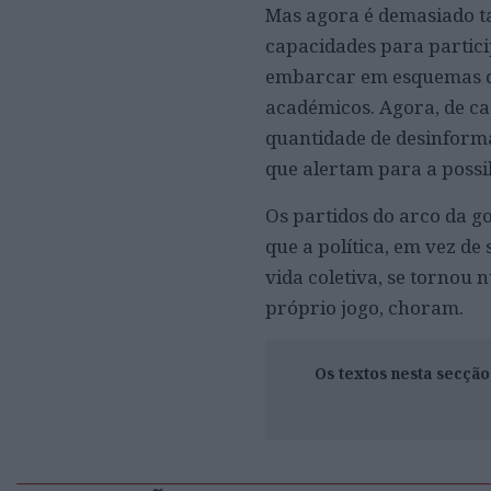
Mas agora é demasiado ta
capacidades para particip
embarcar em esquemas q
académicos. Agora, de ca
quantidade de desinforma
que alertam para a possib
Os partidos do arco da g
que a política, em vez d
vida coletiva, se tornou 
próprio jogo, choram.
Os textos nesta secçã