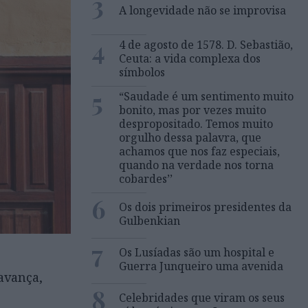
3
A longevidade não se improvisa
4
4 de agosto de 1578. D. Sebastião,
Ceuta: a vida complexa dos
símbolos
5
“Saudade é um sentimento muito
bonito, mas por vezes muito
despropositado. Temos muito
orgulho dessa palavra, que
achamos que nos faz especiais,
quando na verdade nos torna
cobardes’’
6
Os dois primeiros presidentes da
Gulbenkian
7
Os Lusíadas são um hospital e
Guerra Junqueiro uma avenida
avança,
8
Celebridades que viram os seus