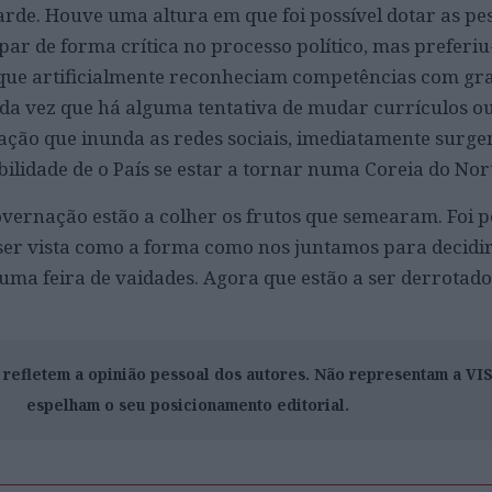
rde. Houve uma altura em que foi possível dotar as pe
ar de forma crítica no processo político, mas preferiu
ue artificialmente reconheciam competências com gr
da vez que há alguma tentativa de mudar currículos ou
ção que inunda as redes sociais, imediatamente surge
ilidade de o País se estar a tornar numa Coreia do Nor
overnação estão a colher os frutos que semearam. Foi 
e ser vista como a forma como nos juntamos para decidi
numa feira de vaidades. Agora que estão a ser derrotado
o refletem a opinião pessoal dos autores. Não representam a V
espelham o seu posicionamento editorial.