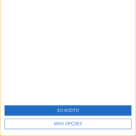
Na CARAS desta semana - Edição
especial viagens: Os melhores
destinos para umas férias de sonho
em hotéis e "resorts" de Portugal
EU ACEITO
MAIS OPÇÕES