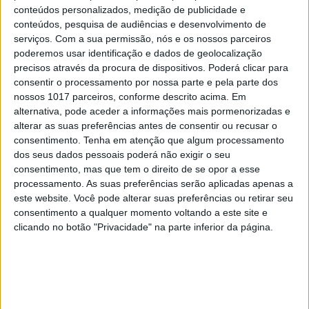
conteúdos personalizados, medição de publicidade e
conteúdos, pesquisa de audiências e desenvolvimento de
MAIS VISTOS
serviços.
Com a sua permissão, nós e os nossos parceiros
poderemos usar identificação e dados de geolocalização
1
precisos através da procura de dispositivos. Poderá clicar para
Tem apneia do sono e não consegue usar a
consentir o processamento por nossa parte e pela parte dos
máquina CPAP? Há uma alternativa a avaliar.
nossos 1017 parceiros, conforme descrito acima. Em
Opinião de um dentista
alternativa, pode aceder a informações mais pormenorizadas e
2
4 de agosto de 1578. D. Sebastião, Ceuta: a vida
alterar as suas preferências antes de consentir ou recusar o
complexa dos símbolos
consentimento.
Tenha em atenção que algum processamento
dos seus dados pessoais poderá não exigir o seu
3
consentimento, mas que tem o direito de se opor a esse
A longevidade não se improvisa
processamento. As suas preferências serão aplicadas apenas a
este website. Você pode alterar suas preferências ou retirar seu
4
“Saudade é um sentimento muito bonito, mas por
consentimento a qualquer momento voltando a este site e
vezes muito despropositado. Temos muito
clicando no botão "Privacidade" na parte inferior da página.
orgulho dessa palavra, que achamos que nos faz
especiais, quando na verdade nos torna
cobardes’’
5
Os dois primeiros presidentes da Gulbenkian