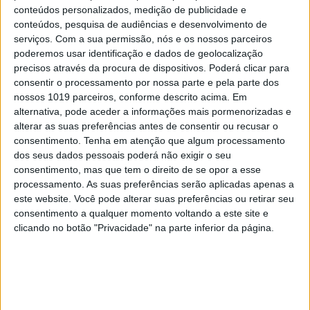
conteúdos personalizados, medição de publicidade e
conteúdos, pesquisa de audiências e desenvolvimento de
serviços.
Com a sua permissão, nós e os nossos parceiros
Os textos nesta secção refletem a opinião pessoal
poderemos usar identificação e dados de geolocalização
precisos através da procura de dispositivos. Poderá clicar para
dos autores. Não representam a VISÃO nem
consentir o processamento por nossa parte e pela parte dos
espelham o seu posicionamento editorial.
nossos 1019 parceiros, conforme descrito acima. Em
alternativa, pode aceder a informações mais pormenorizadas e
alterar as suas preferências antes de consentir ou recusar o
consentimento.
Tenha em atenção que algum processamento
dos seus dados pessoais poderá não exigir o seu
Palavras-chave:
Gabriel Leite Mota
opinião
consentimento, mas que tem o direito de se opor a esse
processamento. As suas preferências serão aplicadas apenas a
este website. Você pode alterar suas preferências ou retirar seu
CAPA DA EDIÇÃO
consentimento a qualquer momento voltando a este site e
clicando no botão "Privacidade" na parte inferior da página.