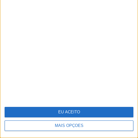
Pereira e Isaac Carvalho
Fotografia: Os tigres de Maria da
Luz
EU ACEITO
MAIS OPÇÕES