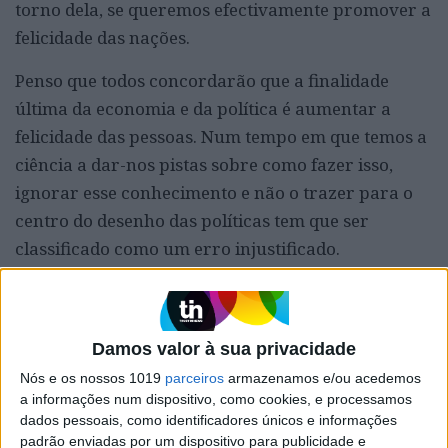
torno dela, se queremos efectivamente promover a
felicidade das nações.
Penso que todos concordarão que a finalidade
última da economia e da política é aumentar a
felicidade das pessoas. Num tempo em que temos a
ciência a dar-nos pistas sobre como fazer isso,
ignorar esse conhecimento e não o trazer para o
centro do desenho das políticas tem que ser
classificado como um erro injustificado.
OUTROS ARTIGOS DESTE AUTOR
Damos valor à sua privacidade
+
Rankingocracia
Nós e os nossos 1019
parceiros
armazenamos e/ou acedemos
+
Lucro bom, lucro mau
a informações num dispositivo, como cookies, e processamos
dados pessoais, como identificadores únicos e informações
+
Felicidade e populismo
padrão enviadas por um dispositivo para publicidade e