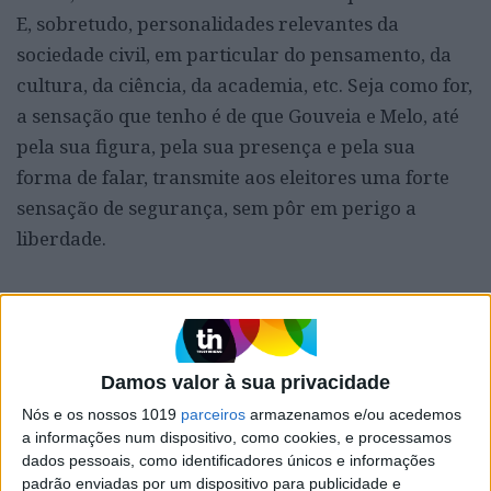
E, sobretudo, personalidades relevantes da
sociedade civil, em particular do pensamento, da
cultura, da ciência, da academia, etc. Seja como for,
a sensação que tenho é de que Gouveia e Melo, até
pela sua figura, pela sua presença e pela sua
forma de falar, transmite aos eleitores uma forte
sensação de segurança, sem pôr em perigo a
liberdade.
À margem
A “chacina” dos palestinianos
Damos valor à sua privacidade
Nós e os nossos 1019
parceiros
armazenamos e/ou acedemos
O povo palestino continua a ser vítima, em
a informações num dispositivo, como cookies, e processamos
Gaza, de um verdadeiro “massacre”, de
dados pessoais, como identificadores únicos e informações
uma “chacina”, cada vez mais qualificado
padrão enviadas por um dispositivo para publicidade e