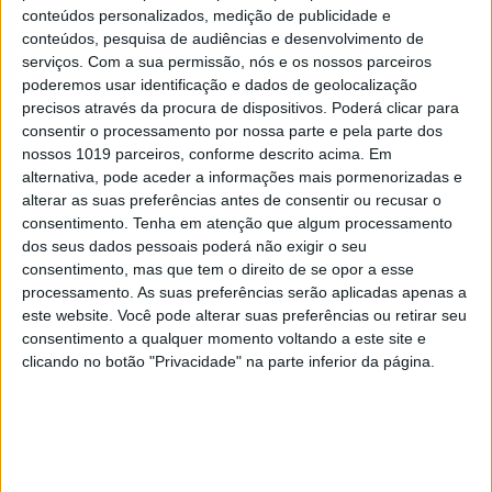
conteúdos personalizados, medição de publicidade e
como genocídio por países e
conteúdos, pesquisa de audiências e desenvolvimento de
personalidades das mais variadas latitudes
serviços.
Com a sua permissão, nós e os nossos parceiros
e ideologias. Nem se acredita que perante
poderemos usar identificação e dados de geolocalização
precisos através da procura de dispositivos. Poderá clicar para
tanto sofrimento e tal horror, a
consentir o processamento por nossa parte e pela parte dos
desumanidade e a crueldade levadas ao
nossos 1019 parceiros, conforme descrito acima. Em
extremo, que as imagens que todos os dias
alternativa, pode aceder a informações mais pormenorizadas e
alterar as suas preferências antes de consentir ou recusar o
nos entram em casa mostram, haja quem
consentimento.
Tenha em atenção que algum processamento
não sofra também, não se indigne, não
dos seus dados pessoais poderá não exigir o seu
levante a voz. E é pelo menos lamentável
consentimento, mas que tem o direito de se opor a esse
processamento. As suas preferências serão aplicadas apenas a
que a reação da UE seja tão débil; é
este website. Você pode alterar suas preferências ou retirar seu
vergonhoso que países ditos civilizados,
consentimento a qualquer momento voltando a este site e
cristãos, continuem a vender armas a
clicando no botão "Privacidade" na parte inferior da página.
Israel.
Por isso subscrevi e apoio totalmente uma
recente petição em que, nomeadamente, se