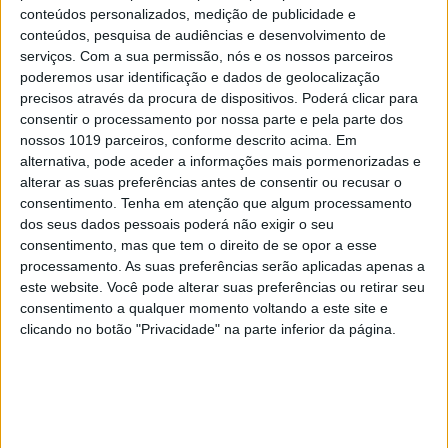
máquina CPAP? Há uma alternativa a avaliar.
conteúdos personalizados, medição de publicidade e
Opinião de um dentista
conteúdos, pesquisa de audiências e desenvolvimento de
3
serviços.
Com a sua permissão, nós e os nossos parceiros
A longevidade não se improvisa
poderemos usar identificação e dados de geolocalização
precisos através da procura de dispositivos. Poderá clicar para
4
consentir o processamento por nossa parte e pela parte dos
“Saudade é um sentimento muito bonito, mas por
nossos 1019 parceiros, conforme descrito acima. Em
vezes muito despropositado. Temos muito
alternativa, pode aceder a informações mais pormenorizadas e
orgulho dessa palavra, que achamos que nos faz
especiais, quando na verdade nos torna
alterar as suas preferências antes de consentir ou recusar o
cobardes’’
consentimento.
Tenha em atenção que algum processamento
dos seus dados pessoais poderá não exigir o seu
5
Os Lusíadas são um hospital e Guerra Junqueiro
consentimento, mas que tem o direito de se opor a esse
uma avenida
processamento. As suas preferências serão aplicadas apenas a
este website. Você pode alterar suas preferências ou retirar seu
6
consentimento a qualquer momento voltando a este site e
4 de agosto de 1578. D. Sebastião, Ceuta: a vida
complexa dos símbolos
clicando no botão "Privacidade" na parte inferior da página.
7
Os dois primeiros presidentes da Gulbenkian
8
Celebridades que viram os seus vídeos íntimos na