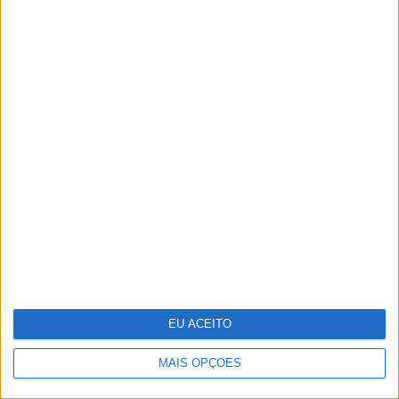
Um século de propaganda na VISÃO
História
EU ACEITO
MAIS OPÇÕES