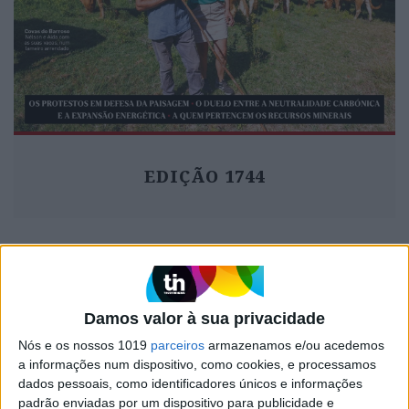
EDIÇÃO 1744
MAIS VISTOS
Damos valor à sua privacidade
1
Quem é Deus para uma criança? Opinião de José
Nós e os nossos 1019
parceiros
armazenamos e/ou acedemos
Brissos-Lino
a informações num dispositivo, como cookies, e processamos
dados pessoais, como identificadores únicos e informações
2
Tem apneia do sono e não consegue usar a
padrão enviadas por um dispositivo para publicidade e