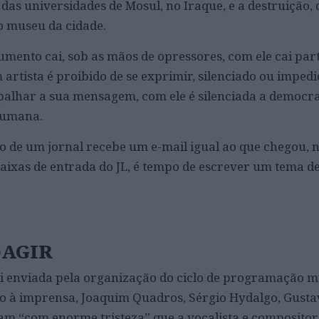
das universidades de Mosul, no Iraque, e a destruição,
do museu da cidade.
ento cai, sob as mãos de opressores, com ele cai par
artista é proibido de se exprimir, silenciado ou impedi
palhar a sua mensagem, com ele é silenciada a democra
humana.
o de um jornal recebe um e-mail igual ao que chegou, n
aixas de entrada do JL, é tempo de escrever um tema d
)AGIR
 enviada pela organização do ciclo de programação m
 à imprensa, Joaquim Quadros, Sérgio Hydalgo, Gusta
m “com enorme tristeza” que a vocalista e composito