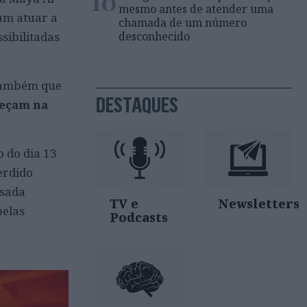
10
mesmo antes de atender uma
iam atuar a
chamada de um número
desconhecido
sibilitadas
 também que
DESTAQUES
meçam na
o do dia 13
erdido
isada
TV e
Newsletters
pelas
Podcasts