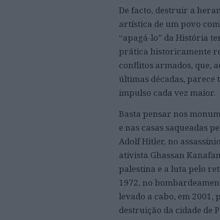
De facto, destruir a hera
artística de um povo co
“apagá-lo” da História t
prática historicamente 
conflitos armados, que, a
últimas décadas, parece
impulso cada vez maior.
Basta pensar nos monum
e nas casas saqueadas pe
Adolf Hitler, no assassíni
ativista Ghassan Kanafan
palestina e a luta pelo re
1972, no bombardeamento
levado a cabo, em 2001, 
destruição da cidade de 