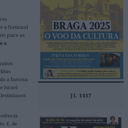
res
e a National
uto para as
e a
muitos
litas
do a famosa
e Israel
alestinianos
JL 1417
potência
o. E, de