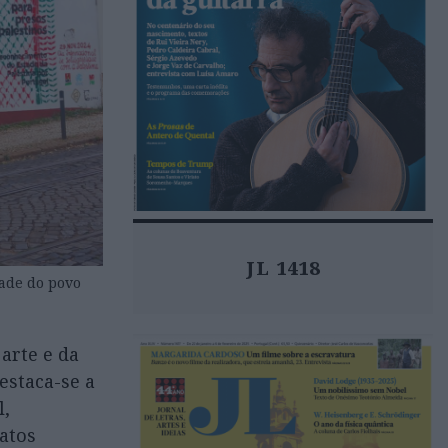
JL 1418
dade do povo
arte e da
estaca-se a
l,
atos