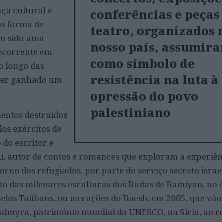
nça cultural e
conferências e peças
mo forma de
teatro, organizados 
em sido uma
nosso país, assumir
recorrente em
como símbolo de
o longo das
resistência na luta à
 ter ganhado um
opressão do povo
palestiniano
entos destruídos
los exércitos de
o do escritor e
i, autor de contos e romances que exploram a experiê
torno dos refugiados, por parte do serviço secreto israe
 das milenares esculturas dos Budas de Bamiyan, no A
pelos Talibans, ou nas ações do Daesh, em 2005, que vão
Palmyra, património mundial da UNESCO, na Síria, ao 