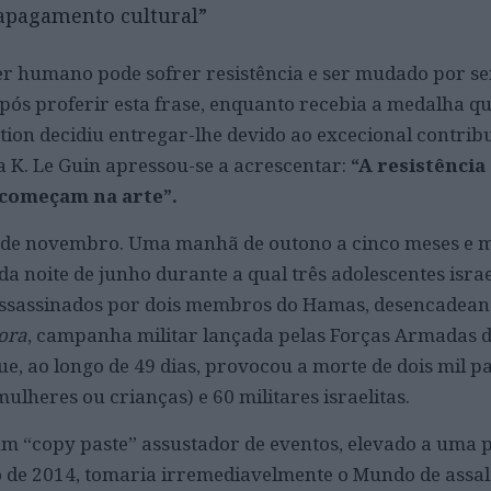
“apagamento cultural”
r humano pode sofrer resistência e ser mudado por se
ós proferir esta frase, enquanto recebia a medalha qu
ion decidiu entregar-lhe devido ao excecional contrib
a K. Le Guin apressou-se a acrescentar:
“A resistência 
começam na arte”.
20 de novembro. Uma manhã de outono a cinco meses e 
da noite de junho durante a qual três adolescentes israe
assassinados por dois membros do Hamas, desencadean
ora
, campanha militar lançada pelas Forças Armadas d
ue, ao longo de 49 dias, provocou a morte de dois mil p
mulheres ou crianças) e 60 militares israelitas.
um “copy paste” assustador de eventos, elevado a uma 
 de 2014, tomaria irremediavelmente o Mundo de assalt