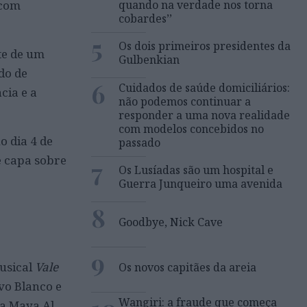
quando na verdade nos torna
 com
cobardes’’
5
Os dois primeiros presidentes da
te de um
Gulbenkian
do de
6
Cuidados de saúde domiciliários:
cia e a
não podemos continuar a
responder a uma nova realidade
com modelos concebidos no
o dia 4 de
passado
e capa sobre
7
Os Lusíadas são um hospital e
Guerra Junqueiro uma avenida
8
Goodbye, Nick Cave
9
usical
Vale
Os novos capitães da areia
vo Blanco e
Wangiri: a fraude que começa
ra Maya Al