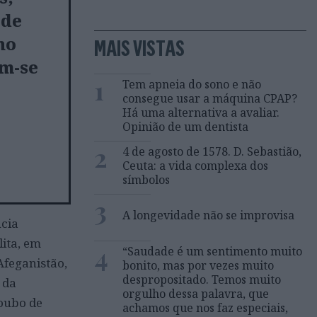
 de
no
MAIS VISTAS
am-se
1
Tem apneia do sono e não
consegue usar a máquina CPAP?
Há uma alternativa a avaliar.
Opinião de um dentista
2
4 de agosto de 1578. D. Sebastião,
Ceuta: a vida complexa dos
símbolos
3
A longevidade não se improvisa
ncia
lita, em
4
“Saudade é um sentimento muito
feganistão,
bonito, mas por vezes muito
despropositado. Temos muito
 da
orgulho dessa palavra, que
roubo de
achamos que nos faz especiais,