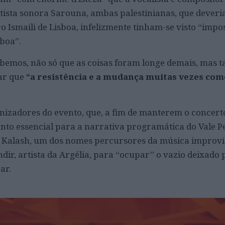
rtista sonora Sarouna, ambas palestinianas, que dever
Ismaili de Lisboa, infelizmente tinham-se visto “impos
sboa”.
abemos, não só que as coisas foram longe demais, mas
ar que
“a resistência e a mudança muitas vezes co
anizadores do evento, que, a fim de manterem o concert
o essencial para a narrativa programática do Vale P
 Kalash, um dos nomes percursores da música improv
ndir, artista da Argélia, para “ocupar” o vazio deixado 
ar.