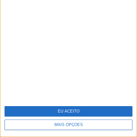
O "look" de Letizia no reencontro
com a filha em Marín
EU ACEITO
MAIS OPÇÕES