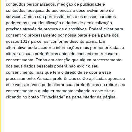
digital, apesar de ser tão ou mais grave, pelo
conteúdos personalizados, medição de publicidade e
menos não se vê) e para trazer as arcas
conteúdos, pesquisa de audiências e desenvolvimento de
serviços.
Com a sua permissão, nós e os nossos parceiros
frigoríficas que vão refrigerar os almoços que vão
poderemos usar identificação e dados de geolocalização
oferecer todos empacotados em saquinhos de
precisos através da procura de dispositivos. Poderá clicar para
plástico por causa das questões de higiene, e os
consentir o processamento por nossa parte e pela parte dos
nossos 1017 parceiros, conforme descrito acima. Em
contentores de água porque vai fazer um calor
alternativa, pode aceder a informações mais pormenorizadas e
horrível e a peça dura sete horas para que todos
alterar as suas preferências antes de consentir ou recusar o
tenhamos a experiência de estar isolados na
consentimento.
Tenha em atenção que algum processamento
dos seus dados pessoais poderá não exigir o seu
floresta, e os ecrãs de leds e os auscultadores
consentimento, mas que tem o direito de se opor a esse
multifuncionais com os quais se termina o
processamento. As suas preferências serão aplicadas apenas a
espetáculo com uma voz que se diz ser a mãe-
este website. Você pode alterar suas preferências ou retirar seu
consentimento a qualquer momento voltando a este site e
natureza e que num tom de antigo testamento
clicando no botão "Privacidade" na parte inferior da página.
ameaça ficar cá quando mais ninguém conseguir
sobreviver neste planeta.
Hoje pediram-me para abater uma árvore para
gravarem o som da queda naquele exato lugar