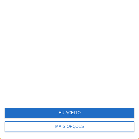
Festas, feiras e romarias de Portugal: 15
sugestões para celebrar a cultura
popular
EU ACEITO
MAIS OPÇÕES