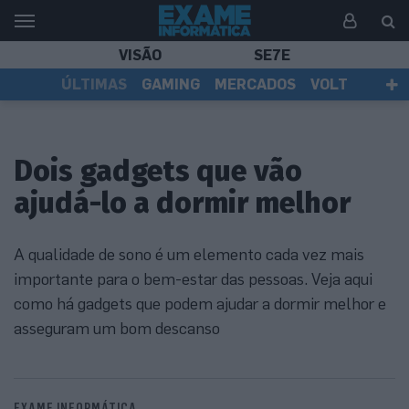
VISÃO
SE7E
ÚLTIMAS
GAMING
MERCADOS
VOLT
EI TV
TESTES
ASSINANTES
Dois gadgets que vão
ajudá-lo a dormir melhor
A qualidade de sono é um elemento cada vez mais
importante para o bem-estar das pessoas. Veja aqui
como há gadgets que podem ajudar a dormir melhor e
asseguram um bom descanso
EXAME INFORMÁTICA