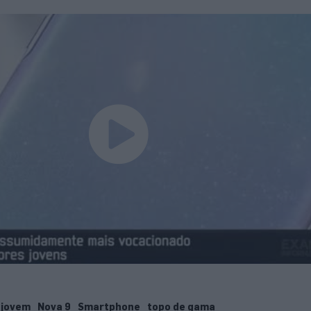
jovem
Nova 9
Smartphone
topo de gama