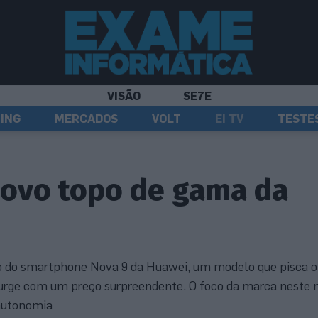
VISÃO
SE7E
ING
MERCADOS
VOLT
EI TV
TESTE
novo topo de gama da
 do smartphone Nova 9 da Huawei, um modelo que pisca o
surge com um preço surpreendente. O foco da marca neste 
 autonomia