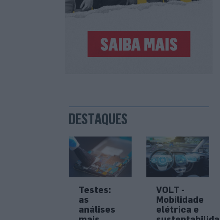
DESTAQUES
Testes:
VOLT -
as
Mobilidade
análises
elétrica e
mais
sustentabilid