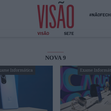
#NÃOFECH
VISÃO
SE7E
NOVA 9
xame Informática
Exame Informát