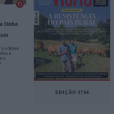
a linha
dois
’ é o Nova
 deu a
a o
s
EDIÇÃO 1744