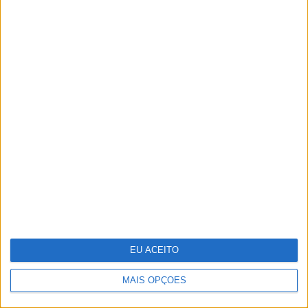
multipremiado fotógrafo Luís Quinta
Sara Sampaio e Sharam Diniz: duas
portuguesas entre as angels da
Victoria's Secret
EU ACEITO
MAIS OPÇÕES