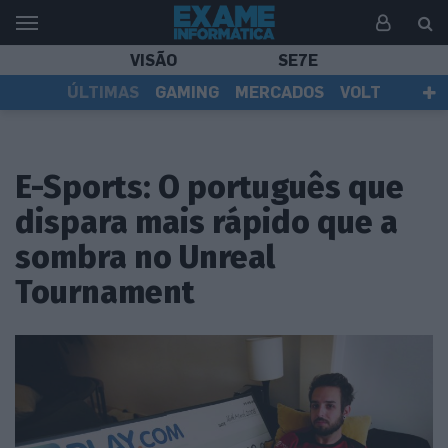
VISÃO
SE7E
ÚLTIMAS
GAMING
MERCADOS
VOLT
EI TV
TESTES
ASSINANTES
E-Sports: O português que
dispara mais rápido que a
sombra no Unreal
Tournament