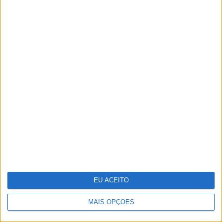
A fruta comum que têm mais de 1600
elementos e que os cientistas querem
ver reconhecida como "superalimento"
EU ACEITO
MAIS OPÇÕES