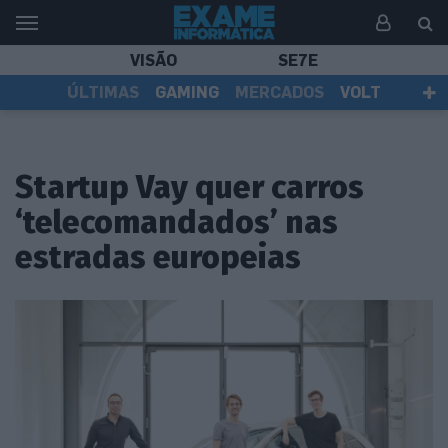
VISÃO
SE7E
ÚLTIMAS
GAMING
MERCADOS
VOLT
EI TV
TESTES
ASSINANTES
Startup Vay quer carros
‘telecomandados’ nas
estradas europeias