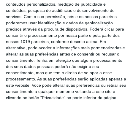
conteúdos personalizados, medição de publicidade e
conteúdos, pesquisa de audiências e desenvolvimento de
serviços.
Com a sua permissão, nós e os nossos parceiros
OPINIÃO
poderemos usar identificação e dados de geolocalização
Semana em destaque: Musk volta a
precisos através da procura de dispositivos. Poderá clicar para
gritar "Carro autónomo", mas poucos
consentir o processamento por nossa parte e pela parte dos
acreditam
nossos 1019 parceiros, conforme descrito acima. Em
alternativa, pode aceder a informações mais pormenorizadas e
alterar as suas preferências antes de consentir ou recusar o
consentimento.
Tenha em atenção que algum processamento
dos seus dados pessoais poderá não exigir o seu
consentimento, mas que tem o direito de se opor a esse
CAPA DA EDIÇÃO
processamento. As suas preferências serão aplicadas apenas a
este website. Você pode alterar suas preferências ou retirar seu
consentimento a qualquer momento voltando a este site e
clicando no botão "Privacidade" na parte inferior da página.