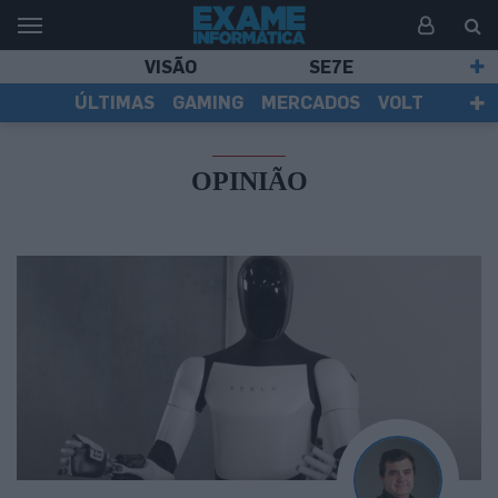
VISÃO
SE7E
ÚLTIMAS
GAMING
MERCADOS
VOLT
EI TV
TESTES
ASSINANTES
OPINIÃO