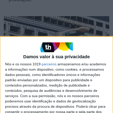
Damos valor à sua privacidade
Nós e os nossos 1019
parceiros
armazenamos e/ou acedemos
a informações num dispositivo, como cookies, e processamos
dados pessoais, como identificadores únicos e informações
SANTIAGO MÉNDEZ
padrão enviadas por um dispositivo para publicidade e
OPINIÃO
conteúdos personalizados, medição de publicidade e
conteúdos, pesquisa de audiências e desenvolvimento de
A ascensão das clouds privadas nas
serviços.
Com a sua permissão, nós e os nossos parceiros
empresas: uma solução para os três c’s
poderemos usar identificação e dados de geolocalização
dos desafios de IT
precisos através da procura de dispositivos. Poderá clicar para
Neste artigo de opinião, Santiago Méndez, da TD
consentir o processamento por nossa parte e pela parte dos