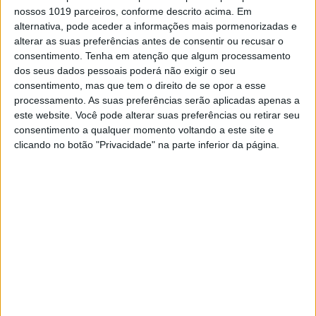
SYNNEX Iberia, expõe aquelas que são as principais
nossos 1019 parceiros, conforme descrito acima. Em
vantagens de apostar numa infraestrutura de cloud
alternativa, pode aceder a informações mais pormenorizadas e
privada
alterar as suas preferências antes de consentir ou recusar o
consentimento.
Tenha em atenção que algum processamento
dos seus dados pessoais poderá não exigir o seu
consentimento, mas que tem o direito de se opor a esse
processamento. As suas preferências serão aplicadas apenas a
este website. Você pode alterar suas preferências ou retirar seu
consentimento a qualquer momento voltando a este site e
clicando no botão "Privacidade" na parte inferior da página.
DAVID RUSSO
OPINIÃO
A intuição: A ferramenta invisível da
defesa digital