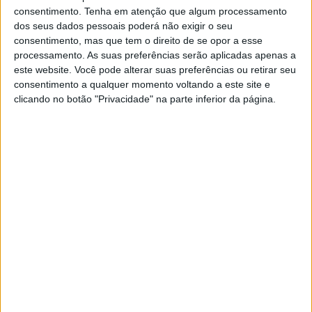
ECONOMIA
EXCLUSIVO
consentimento.
Tenha em atenção que algum processamento
dos seus dados pessoais poderá não exigir o seu
Guerra de preços nas
consentimento, mas que tem o direito de se opor a esse
telecomunicações?
processamento. As suas preferências serão aplicadas apenas a
A Digi, operadora de cabo romena, comprou a
este website. Você pode alterar suas preferências ou retirar seu
Nowo por €150 milhões e promete agitar o
consentimento a qualquer momento voltando a este site e
mercado português das telecomunicações
clicando no botão "Privacidade" na parte inferior da página.
Exame Informática
EXAME INFORMÁTICA