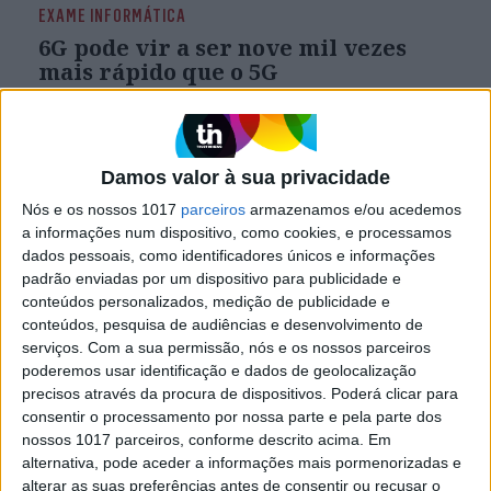
EXAME INFORMÁTICA
6G pode vir a ser nove mil vezes
mais rápido que o 5G
Uma nova técnica que permite transmitir
múltiplos fluxos em várias frequências pode
levar a um aumento impressionante de
desempenho na próxima geração de redes de
Damos valor à sua privacidade
telecomunicações
Nós e os nossos 1017
parceiros
armazenamos e/ou acedemos
a informações num dispositivo, como cookies, e processamos
dados pessoais, como identificadores únicos e informações
padrão enviadas por um dispositivo para publicidade e
conteúdos personalizados, medição de publicidade e
conteúdos, pesquisa de audiências e desenvolvimento de
serviços.
Com a sua permissão, nós e os nossos parceiros
poderemos usar identificação e dados de geolocalização
precisos através da procura de dispositivos. Poderá clicar para
consentir o processamento por nossa parte e pela parte dos
nossos 1017 parceiros, conforme descrito acima. Em
alternativa, pode aceder a informações mais pormenorizadas e
alterar as suas preferências antes de consentir ou recusar o