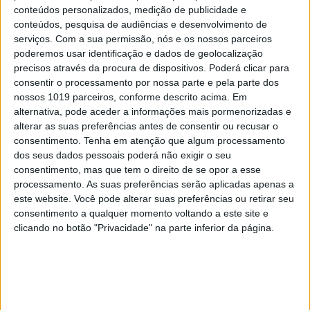
conteúdos personalizados, medição de publicidade e
conteúdos, pesquisa de audiências e desenvolvimento de
serviços.
Com a sua permissão, nós e os nossos parceiros
poderemos usar identificação e dados de geolocalização
precisos através da procura de dispositivos. Poderá clicar para
consentir o processamento por nossa parte e pela parte dos
nossos 1019 parceiros, conforme descrito acima. Em
MUNDO
alternativa, pode aceder a informações mais pormenorizadas e
Primeira missão tripulada totalmente
alterar as suas preferências antes de consentir ou recusar o
privada para a estação espacial chega
consentimento.
Tenha em atenção que algum processamento
ao destino
dos seus dados pessoais poderá não exigir o seu
consentimento, mas que tem o direito de se opor a esse
processamento. As suas preferências serão aplicadas apenas a
este website. Você pode alterar suas preferências ou retirar seu
consentimento a qualquer momento voltando a este site e
clicando no botão "Privacidade" na parte inferior da página.
CAPA DA EDIÇÃO