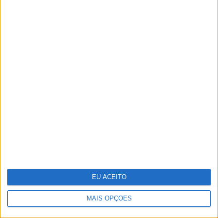
Luciana Abreu de parabéns: 38 anos em
38 fotos!
EU ACEITO
MAIS OPÇÕES