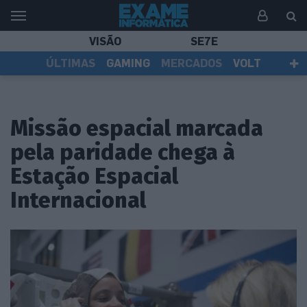
VISÃO
SE7E
ÚLTIMAS
GAMING
MERCADOS
VOLT
EI TV
TESTES
ASSINANTES
Missão espacial marcada
pela paridade chega à
Estação Espacial
Internacional