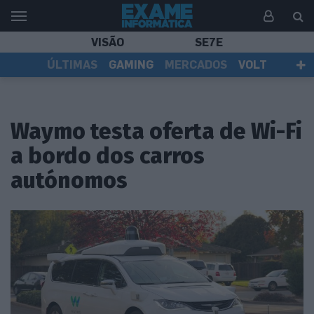
VISÃO
SE7E
ÚLTIMAS
GAMING
MERCADOS
VOLT
EI TV
TESTES
ASSINANTES
Waymo testa oferta de Wi-Fi
a bordo dos carros
autónomos