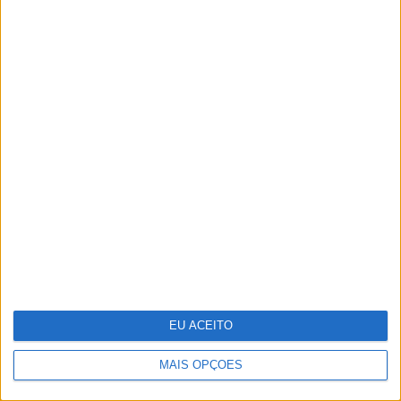
12 celebridades que têm uma sex tape
EU ACEITO
MAIS OPÇÕES