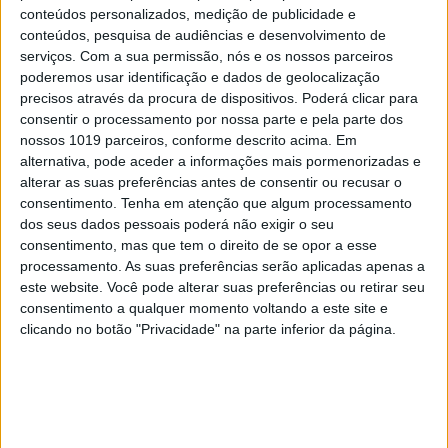
conteúdos personalizados, medição de publicidade e
MERCADOS
conteúdos, pesquisa de audiências e desenvolvimento de
serviços.
Com a sua permissão, nós e os nossos parceiros
Microsoft associa-se à estreia da 3ª
poderemos usar identificação e dados de geolocalização
temporada de Stranger Things com
precisos através da procura de dispositivos. Poderá clicar para
Windows 1.11
consentir o processamento por nossa parte e pela parte dos
nossos 1019 parceiros, conforme descrito acima. Em
alternativa, pode aceder a informações mais pormenorizadas e
alterar as suas preferências antes de consentir ou recusar o
consentimento.
Tenha em atenção que algum processamento
dos seus dados pessoais poderá não exigir o seu
consentimento, mas que tem o direito de se opor a esse
processamento. As suas preferências serão aplicadas apenas a
este website. Você pode alterar suas preferências ou retirar seu
consentimento a qualquer momento voltando a este site e
clicando no botão "Privacidade" na parte inferior da página.
MERCADOS
Inteligência Artificial lê e avalia