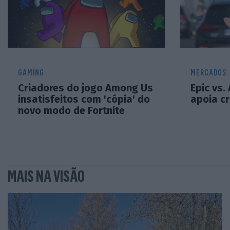
GAMING
MERCADOS
Criadores do jogo Among Us
Epic vs.
insatisfeitos com 'cópia' do
apoia cr
novo modo de Fortnite
MAIS NA VISÃO