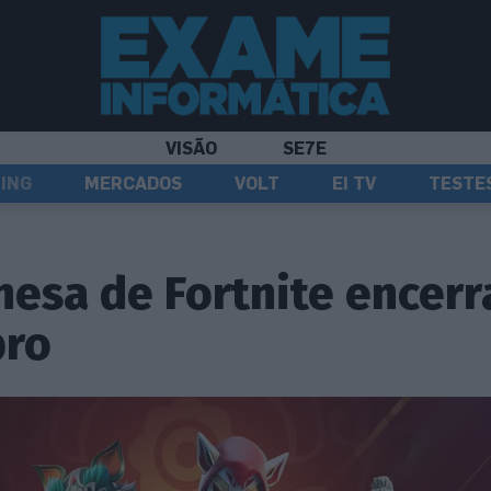
VISÃO
SE7E
ING
MERCADOS
VOLT
EI TV
TESTE
nesa de Fortnite encerr
bro