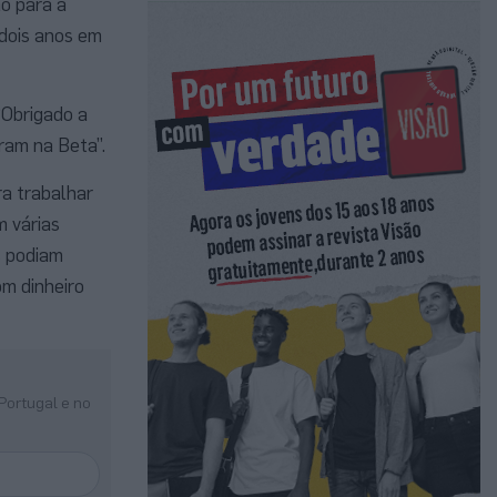
ão para a
 dois anos em
“Obrigado a
ram na Beta”.
ra trabalhar
m várias
s podiam
om dinheiro
Portugal e no