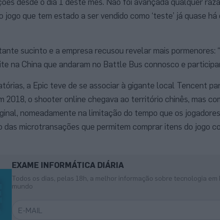
ições desde o dia 1 deste mês. Não foi avançada qualquer raz
 o jogo que tem estado a ser vendido como ‘teste’ já quase há
tante sucinto e a empresa recusou revelar mais pormenores: 
ite na China que andaram no Battle Bus connosco e participa
atórias, a Epic teve de se associar à gigante local Tencent pa
Em 2018, o shooter online chegava ao território chinês, mas co
riginal, nomeadamente na limitação do tempo que os jogadore
ão das microtransações que permitem comprar itens do jogo c
EXAME INFORMÁTICA DIÁRIA
Todos os dias, pelas 18h, a melhor informação sobre tecnologia em 
mundo