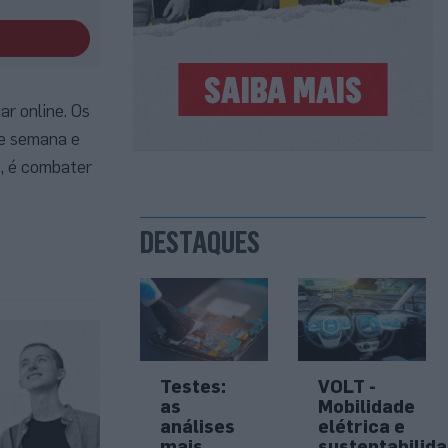
r online. Os
de semana e
o, é combater
DESTAQUES
Testes:
VOLT -
as
Mobilidade
análises
elétrica e
mais
sustentabilid