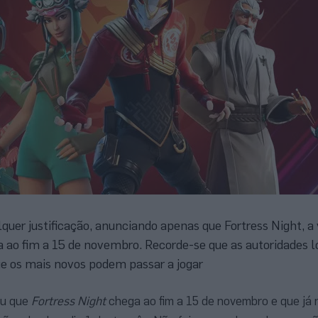
uer justificação, anunciando apenas que Fortress Night, a
ga ao fim a 15 de novembro. Recorde-se que as autoridades 
ue os mais novos podem passar a jogar
ou que
Fortress Night
chega ao fim a 15 de novembro e que já 