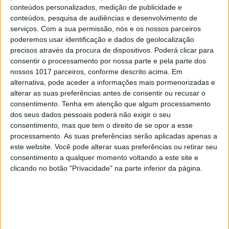
conteúdos personalizados, medição de publicidade e
conteúdos, pesquisa de audiências e desenvolvimento de
MUNDO
serviços.
Com a sua permissão, nós e os nossos parceiros
poderemos usar identificação e dados de geolocalização
Juiz do STF determina bloqueio da
precisos através da procura de dispositivos. Poderá clicar para
plataforma Telegram no Brasil
consentir o processamento por nossa parte e pela parte dos
nossos 1017 parceiros, conforme descrito acima. Em
alternativa, pode aceder a informações mais pormenorizadas e
alterar as suas preferências antes de consentir ou recusar o
consentimento.
Tenha em atenção que algum processamento
dos seus dados pessoais poderá não exigir o seu
CAPA DA EDIÇÃO
consentimento, mas que tem o direito de se opor a esse
processamento. As suas preferências serão aplicadas apenas a
este website. Você pode alterar suas preferências ou retirar seu
consentimento a qualquer momento voltando a este site e
clicando no botão "Privacidade" na parte inferior da página.