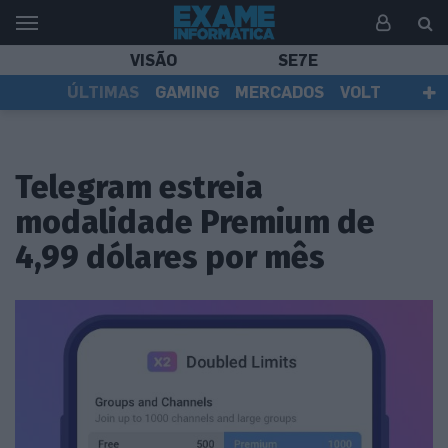
VISÃO
SE7E
ÚLTIMAS
GAMING
MERCADOS
VOLT
EI TV
TESTES
ASSINANTES
Telegram estreia
modalidade Premium de
4,99 dólares por mês