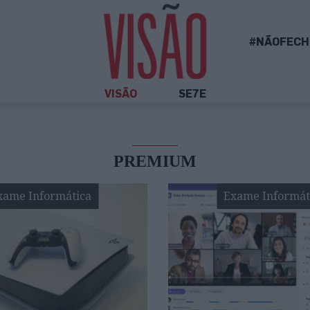
#NÃOFECH
VISÃO
SE7E
PREMIUM
xame Informática
Exame Informát