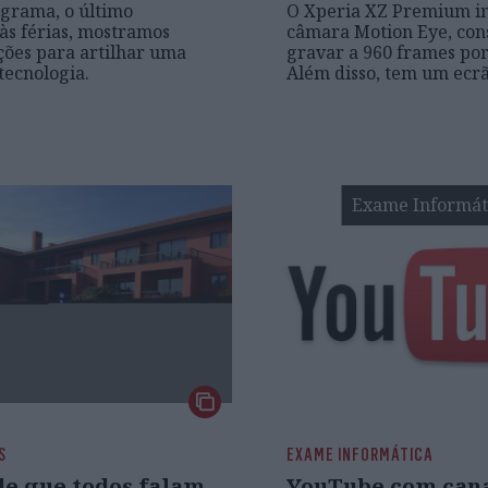
grama, o último
O Xperia XZ Premium i
às férias, mostramos
câmara Motion Eye, co
ções para artilhar uma
gravar a 960 frames po
tecnologia.
Além disso, tem um ecr
Exame Informát
S
EXAME INFORMÁTICA
de que todos falam
YouTube com can