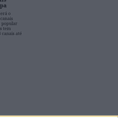
opa
será o
 canais
 popular
os tem
 canais até