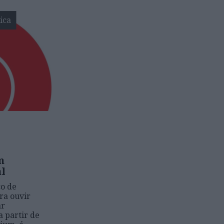
ica
m
l
ço de
ra ouvir
ar
a partir de