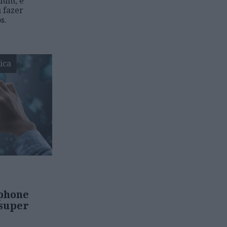
ium, é
 fazer
s.
ica
phone
 super