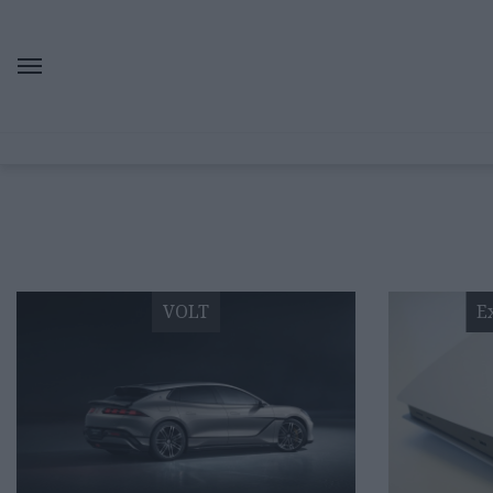
VOLT
E