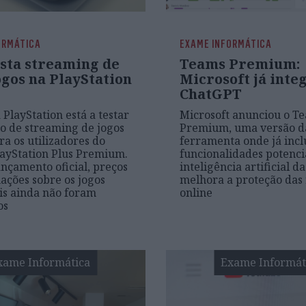
ORMÁTICA
EXAME INFORMÁTICA
esta streaming de
Teams Premium:
ogos na PlayStation
Microsoft já inte
ChatGPT
 PlayStation está a testar
Microsoft anunciou o T
o de streaming de jogos
Premium, uma versão d
ra os utilizadores do
ferramenta onde já incl
layStation Plus Premium.
funcionalidades potenci
ançamento oficial, preços
inteligência artificial d
ações sobre os jogos
melhora a proteção das
is ainda não foram
online
os
xame Informática
Exame Informát