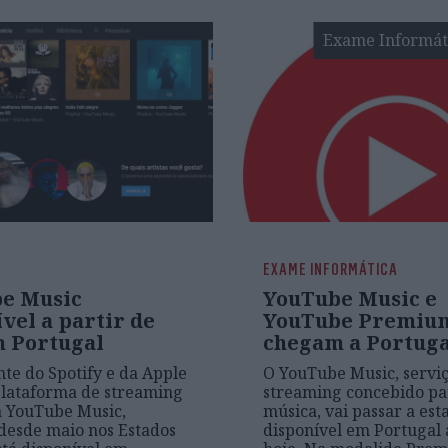
Exame Informát
EXAME INFORMÁTICA
e Music
YouTube Music e
vel a partir de
YouTube Premiu
m Portugal
chegam a Portuga
te do Spotify e da Apple
O YouTube Music, servi
plataforma de streaming
streaming concebido pa
a YouTube Music,
música, vai passar a est
 desde maio nos Estados
disponível em Portugal 