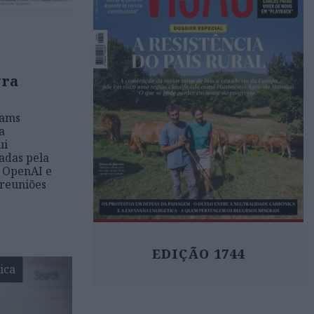
gra
eams
a
ui
adas pela
a OpenAI e
 reuniões
EDIÇÃO 1744
ica