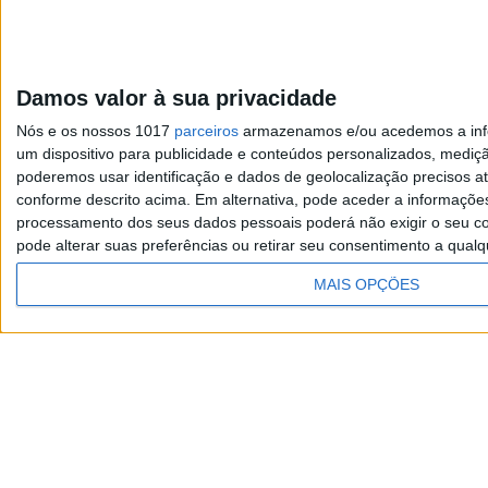
EXAME INFORMÁTICA
Vem aí o Twitter
premium?
Damos valor à sua privacidade
O discurso do CEO do Twitter
Nós e os nossos 1017
parceiros
armazenamos e/ou acedemos a infor
deixa antever a preparação de
um dispositivo para publicidade e conteúdos personalizados, mediç
uma versão do microblogue
poderemos usar identificação e dados de geolocalização precisos at
exclusiva para profissionais e com
conforme descrito acima. Em alternativa, pode aceder a informaçõe
serviços premium.
processamento dos seus dados pessoais poderá não exigir o seu co
pode alterar suas preferências ou retirar seu consentimento a qualq
MAIS OPÇÕES
Visão
TERMOS E CONDIÇÕES DE UTILIZAÇÃO
POLÍTICA 