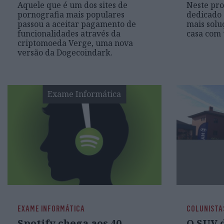
Aquele que é um dos sites de
Neste pro
pornografia mais populares
dedicado 
passou a aceitar pagamento de
mais solu
funcionalidades através da
casa com 
criptomoeda Verge, uma nova
versão da Dogecoindark.
Exame Informática
EXAME INFORMÁTICA
COLUNISTA
Spotify chega aos 40
O SUV 