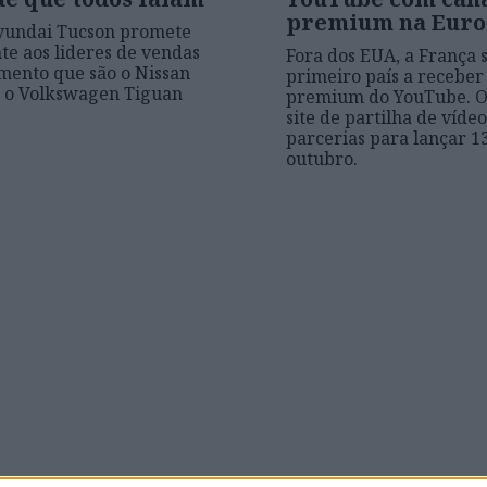
premium na Eur
yundai Tucson promete
nte aos lideres de vendas
Fora dos EUA, a França 
mento que são o Nissan
primeiro país a receber
e o Volkswagen Tiguan
premium do YouTube. O
site de partilha de víde
parcerias para lançar 13
outubro.