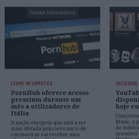
Exame Informática
EXAME INFORMÁTICA
SOCIEDADE
PornHub oferece acesso
YouTub
premium durante um
disponí
mês a utilizadores de
hoje e
Itália
Concorren
Music, a 
A nação europeia que está a ser
de músic
mais afetada pelo novo surto de
acessível
coronavírus vai receber uma