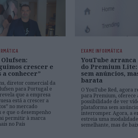
ORMÁTICA
EXAME INFORMÁTICA
 Olufsen:
YouTube arranca 
guimos crescer e
do Premium Lite:
s a conhecer”
sem anúncios, ma
barata
ns, diretor comercial da
ufsen para Portugal e
O YouTube Red, agora 
revela que a empresa
para Premium, oferece 
esa está a crescer a
possibilidade de ver víd
itos” no mercado
plataforma sem anúncio
s e que o desempenho
interromper. Agora, a 
vai permitir à marca
estreia uma modalidad
ais no País
semelhante, mas de baix