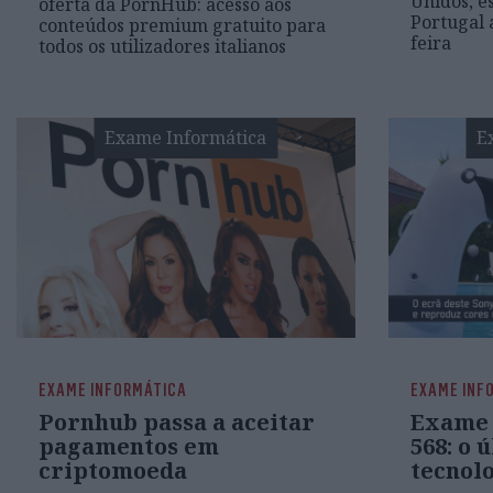
Unidos, e
oferta da PornHub: acesso aos
Portugal 
conteúdos premium gratuito para
feira
todos os utilizadores italianos
Exame Informática
E
EXAME INFORMÁTICA
EXAME INF
Pornhub passa a aceitar
Exame 
pagamentos em
568: o 
criptomoeda
tecnolo