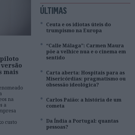
ÚLTIMAS
Ceuta e os idiotas úteis do
trumpismo na Europa
“Calle Málaga”: Carmen Maura
põe a velhice nua e o cinema em
sentido
piloto
 versão
s mais
Carta aberta: Hospitais para as
Misericórdias: pragmatismo ou
obsessão ideológica?
renomeado
a
eos na
Carlos Paião: a história de um
s a
cometa
empresa
e
Da Índia a Portugal: quantas
o custo
pessoas?