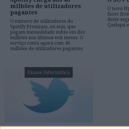
milhões de utilizadores
O novo H
pagantes
fazer fre
deste seg
O número de utilizadores do
Qashqai 
Spotify Premium, ou seja, que
pagam mensalidade subiu em dez
milhões nos últimos seis meses. O
serviço conta agora com 40
milhões de utilizadores pagantes.
Exame Informática