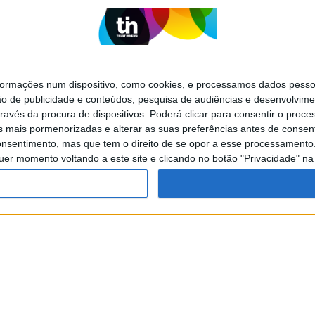
mações num dispositivo, como cookies, e processamos dados pessoai
ão de publicidade e conteúdos, pesquisa de audiências e desenvolvime
ravés da procura de dispositivos. Poderá clicar para consentir o proc
s mais pormenorizadas e alterar as suas preferências antes de consent
nsentimento, mas que tem o direito de se opor a esse processamento. 
uer momento voltando a este site e clicando no botão "Privacidade" na 
SITES DO GRUPO TRUST IN NEWS
Visão Se7e
DE PRIVACIDADDE
POLÍTICA DE COOKIES
Copyright © Trust in News. 