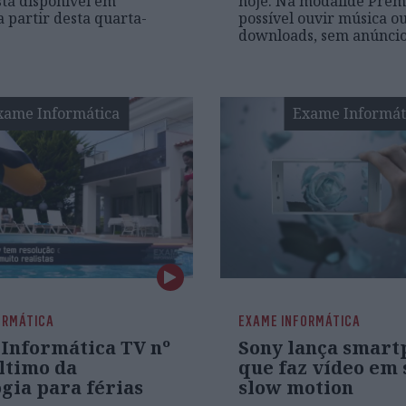
stá disponível em
hoje. Na modalide Prem
a partir desta quarta-
possível ouvir música ou
downloads, sem anúncio
xame Informática
Exame Informát
ORMÁTICA
EXAME INFORMÁTICA
Informática TV nº
Sony lança smart
último da
que faz vídeo em
gia para férias
slow motion