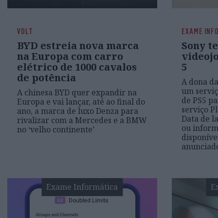
VOLT
EXAME INF
BYD estreia nova marca
Sony t
na Europa com carro
videoj
elétrico de 1000 cavalos
5
de potência
A dona da
um serviç
A chinesa BYD quer expandir na
de PS5 pa
Europa e vai lançar, até ao final do
serviço P
ano, a marca de luxo Denza para
Data de l
rivalizar com a Mercedes e a BMW
ou inform
no ‘velho continente’
disponíve
anunciad
Exame Informática
E