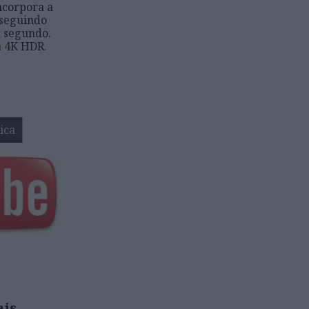
ncorpora a
nseguindo
r segundo.
ã 4K HDR.
ica
ais