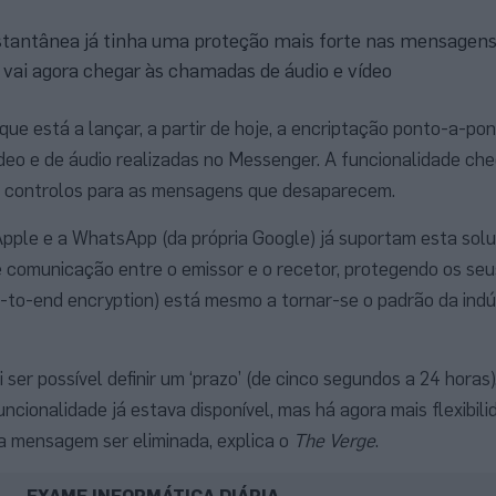
tantânea já tinha uma proteção mais forte nas mensagens 
vai agora chegar às chamadas de áudio e vídeo
ue está a lançar, a partir de hoje, a encriptação ponto-a-pon
deo e de áudio realizadas no Messenger. A funcionalidade c
 controlos para as mensagens que desaparecem.
pple e a WhatsApp (da própria Google) já suportam esta solu
e comunicação entre o emissor e o recetor, protegendo os se
d-to-end encryption) está mesmo a tornar-se o padrão da indú
ser possível definir um ‘prazo’ (de cinco segundos a 24 horas),
cionalidade já estava disponível, mas há agora mais flexibili
a mensagem ser eliminada, explica o
The Verge
.