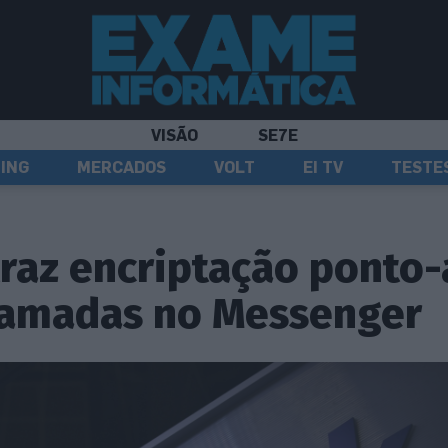
VISÃO
SE7E
ING
MERCADOS
VOLT
EI TV
TESTE
raz encriptação ponto-
hamadas no Messenger