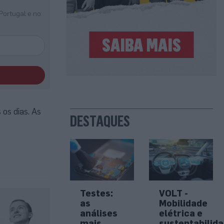
Portugal e no
os dias. As
DESTAQUES
Testes:
VOLT -
as
Mobilidade
análises
elétrica e
mais
sustentabilid