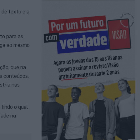
de texto e a
to para as
hega ao mesmo
ção, que na
us conteúdos.
stria nas
 findo o qual
dade na