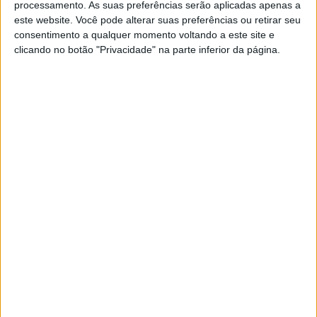
processamento. As suas preferências serão aplicadas apenas a
este website. Você pode alterar suas preferências ou retirar seu
consentimento a qualquer momento voltando a este site e
EXAME INFORMÁTICA
clicando no botão "Privacidade" na parte inferior da página.
Facebook anuncia atualizações nas
Salas do Messenger
A ferramenta de videochamadas lançada em
abril pela Facebook vai receber uma série de
novidades que visam melhorar a experiência de
utilização
Exame Informática