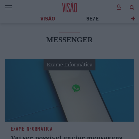
VISÃO
SE7E
MESSENGER
Exame Informática
EXAME INFORMÁTICA
Vai ser possível enviar mensagens