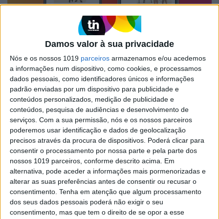
EXAME INFORMÁTICA
Facebook funde Messenger com
Damos valor à sua privacidade
sistema de mensagens do Instagram
Nós e os nossos 1019
parceiros
armazenamos e/ou acedemos
O Instagram começou a apresentar a opção de
a informações num dispositivo, como cookies, e processamos
ligar a funcionalidade Mensagem com o
dados pessoais, como identificadores únicos e informações
Messenger do Facebook, o que permite enviar
padrão enviadas por um dispositivo para publicidade e
mensagens para utilizadores do Messenger
conteúdos personalizados, medição de publicidade e
através do Instagram e vice-versa
conteúdos, pesquisa de audiências e desenvolvimento de
serviços.
Com a sua permissão, nós e os nossos parceiros
poderemos usar identificação e dados de geolocalização
precisos através da procura de dispositivos. Poderá clicar para
Exame Informática
consentir o processamento por nossa parte e pela parte dos
nossos 1019 parceiros, conforme descrito acima. Em
alternativa, pode aceder a informações mais pormenorizadas e
alterar as suas preferências antes de consentir ou recusar o
consentimento.
Tenha em atenção que algum processamento
dos seus dados pessoais poderá não exigir o seu
consentimento, mas que tem o direito de se opor a esse