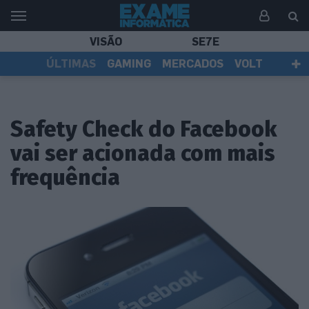
VISÃO
SE7E
ÚLTIMAS
GAMING
MERCADOS
VOLT
EI TV
TESTES
ASSINANTES
Safety Check do Facebook
vai ser acionada com mais
frequência