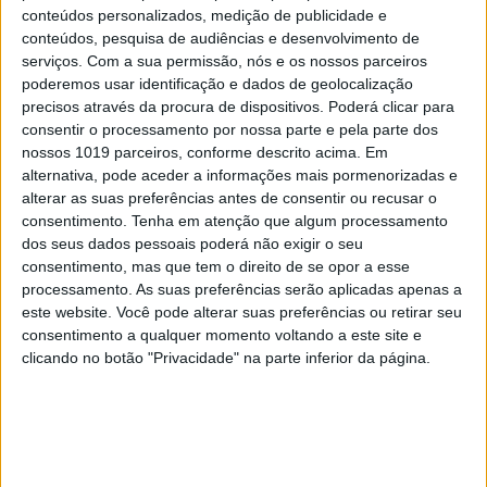
conteúdos personalizados, medição de publicidade e
conteúdos, pesquisa de audiências e desenvolvimento de
INTERNET
serviços.
Com a sua permissão, nós e os nossos parceiros
Facebook só cooperou com um terço
poderemos usar identificação e dados de geolocalização
dos pedidos das autoridades
precisos através da procura de dispositivos. Poderá clicar para
portuguesas
consentir o processamento por nossa parte e pela parte dos
nossos 1019 parceiros, conforme descrito acima. Em
alternativa, pode aceder a informações mais pormenorizadas e
alterar as suas preferências antes de consentir ou recusar o
consentimento.
Tenha em atenção que algum processamento
dos seus dados pessoais poderá não exigir o seu
consentimento, mas que tem o direito de se opor a esse
processamento. As suas preferências serão aplicadas apenas a
este website. Você pode alterar suas preferências ou retirar seu
consentimento a qualquer momento voltando a este site e
clicando no botão "Privacidade" na parte inferior da página.
INTERNET
Gmail avisa se enviar emails