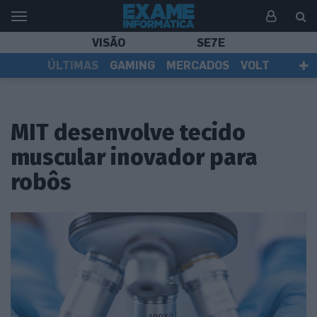
VISÃO
SE7E
ÚLTIMAS
GAMING
MERCADOS
VOLT
EI TV
TESTES
ASSINANTES
MIT desenvolve tecido
muscular inovador para
robôs