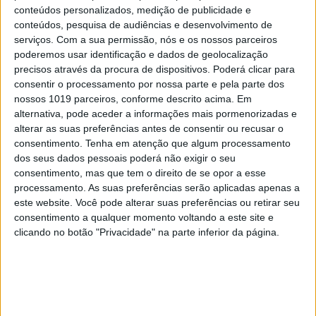
conteúdos personalizados, medição de publicidade e
conteúdos, pesquisa de audiências e desenvolvimento de
NOTÍCIAS
serviços.
Com a sua permissão, nós e os nossos parceiros
poderemos usar identificação e dados de geolocalização
Exército australiano está a testar robôs
precisos através da procura de dispositivos. Poderá clicar para
de vigilância não tripulados
consentir o processamento por nossa parte e pela parte dos
nossos 1019 parceiros, conforme descrito acima. Em
alternativa, pode aceder a informações mais pormenorizadas e
alterar as suas preferências antes de consentir ou recusar o
consentimento.
Tenha em atenção que algum processamento
dos seus dados pessoais poderá não exigir o seu
consentimento, mas que tem o direito de se opor a esse
processamento. As suas preferências serão aplicadas apenas a
este website. Você pode alterar suas preferências ou retirar seu
consentimento a qualquer momento voltando a este site e
clicando no botão "Privacidade" na parte inferior da página.
CIÊNCIA
Investigadores testam robôs
domésticos com simulações feitas por