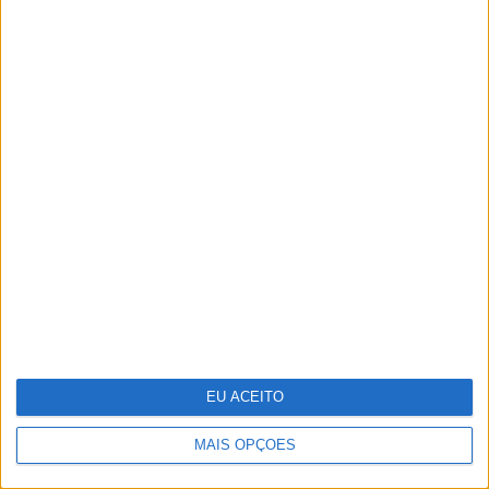
Familiares e amigos despedem-se de
João Lobo Antunes
EU ACEITO
MAIS OPÇÕES
Keep the coins, I want change: um mapa