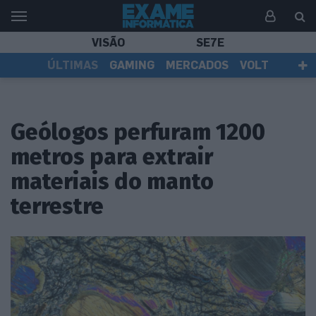
VISÃO
SE7E
ÚLTIMAS
GAMING
MERCADOS
VOLT
EI TV
TESTES
ASSINANTES
Geólogos perfuram 1200
metros para extrair
materiais do manto
terrestre