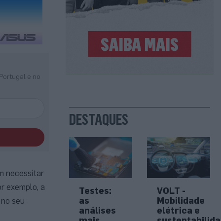
Portugal e no
DESTAQUES
m necessitar
or exemplo, a
Testes:
VOLT -
as
Mobilidade
 no seu
análises
elétrica e
mais
sustentabilid