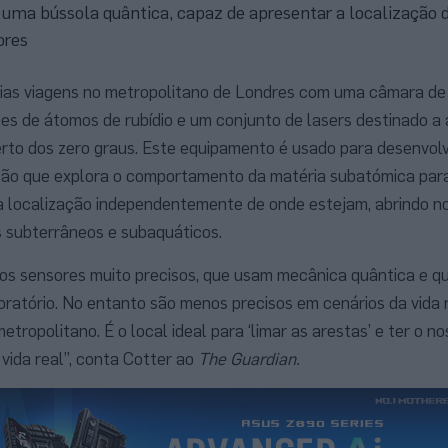
 uma bússola quântica, capaz de apresentar a localização 
ores
rias viagens no metropolitano de Londres com uma câmara de
ões de átomos de rubídio e um conjunto de lasers destinado a 
rto dos zero graus. Este equipamento é usado para desenvol
ção que explora o comportamento da matéria subatómica par
a localização independentemente de onde estejam, abrindo n
s subterrâneos e subaquáticos.
os sensores muito precisos, que usam mecânica quântica e 
ratório. No entanto são menos precisos em cenários da vida r
etropolitano. É o local ideal para ‘limar as arestas’ e ter o n
vida real”, conta Cotter ao
The Guardian.