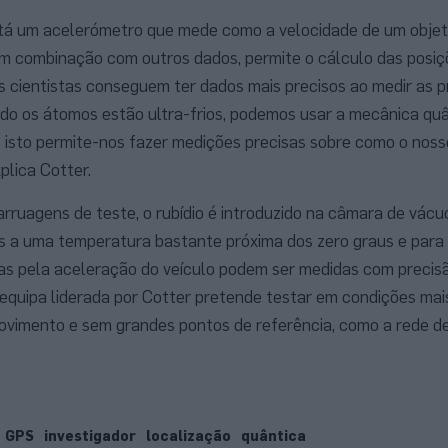
stá um acelerómetro que mede como a velocidade de um obj
m combinação com outros dados, permite o cálculo das posiç
 cientistas conseguem ter dados mais precisos ao medir as 
do os átomos estão ultra-frios, podemos usar a mecânica quâ
isto permite-nos fazer medições precisas sobre como o noss
plica Cotter.
arruagens de teste, o rubídio é introduzido na câmara de vácu
os a uma temperatura bastante próxima dos zero graus e para
as pela aceleração do veículo podem ser medidas com precisã
 equipa liderada por Cotter pretende testar em condições mai
movimento e sem grandes pontos de referência, como a rede d
GPS
investigador
localização
quântica