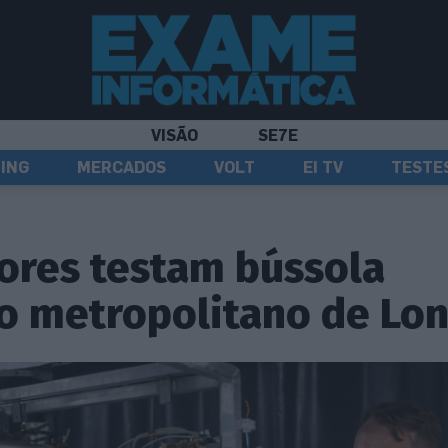
VISÃO
SE7E
ING
MERCADOS
VOLT
EI TV
TESTE
ores testam bússola
o metropolitano de Lo