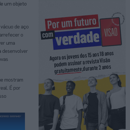
de um objeto
 vácuo de aço
arrefecer o
ver uma
a desenvolver
ovas
que mostram
eal. É por
osso