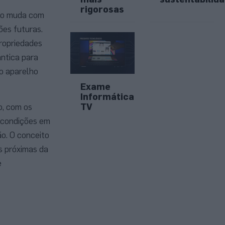
rigorosas
eto muda com
ões futuras.
propriedades
ntica para
o aparelho
Exame
Informática
TV
o, com os
 condições em
o. O conceito
s próximas da
e