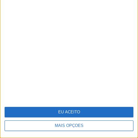
capa da PRIMA
Tesla entregou menos carros no
segundo trimestre do ano
EU ACEITO
MAIS OPÇÕES