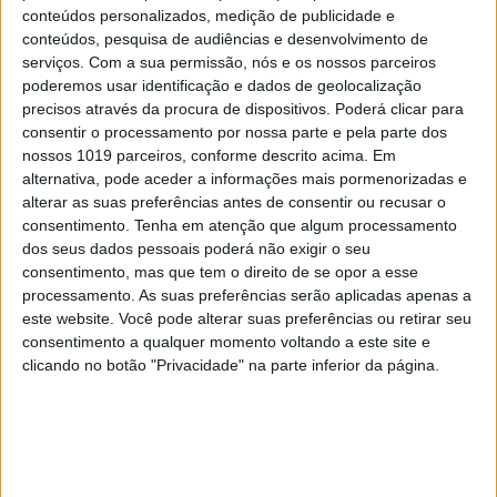
conteúdos personalizados, medição de publicidade e
conteúdos, pesquisa de audiências e desenvolvimento de
Espera-se que o satélite permaneça no Espaço por
serviços.
Com a sua permissão, nós e os nossos parceiros
poderemos usar identificação e dados de geolocalização
cerca de cinco anos e, após cumprir a sua missão, será
precisos através da procura de dispositivos. Poderá clicar para
desativado, voltando a reentrar na Terra. O projeto do
consentir o processamento por nossa parte e pela parte dos
ISTSat-1 é coordenado por Rui Rocha, professor do
nossos 1019 parceiros, conforme descrito acima. Em
alternativa, pode aceder a informações mais pormenorizadas e
Departamento de Engenharia Electrotécnica e de
alterar as suas preferências antes de consentir ou recusar o
Computadores (DEEC) do Técnico, investigador no
consentimento.
Tenha em atenção que algum processamento
Instituto de Telecomunicações (IT) e diretor e um dos
dos seus dados pessoais poderá não exigir o seu
consentimento, mas que tem o direito de se opor a esse
fundadores do IST NanosatLab.
processamento. As suas preferências serão aplicadas apenas a
este website. Você pode alterar suas preferências ou retirar seu
consentimento a qualquer momento voltando a este site e
clicando no botão "Privacidade" na parte inferior da página.
Palavras-chave:
Espaço
Instituto Superior Técnico
ISTsat-1
satélites