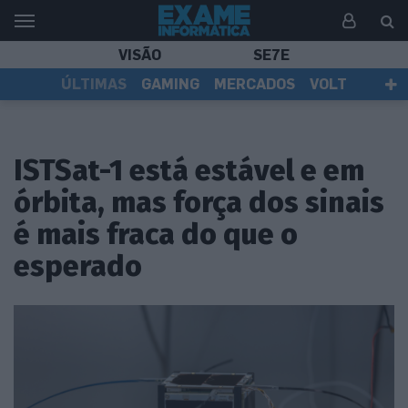
VISÃO
SE7E
ÚLTIMAS
GAMING
MERCADOS
VOLT
EI TV
TESTES
ASSINANTES
ISTSat-1 está estável e em
órbita, mas força dos sinais
é mais fraca do que o
esperado