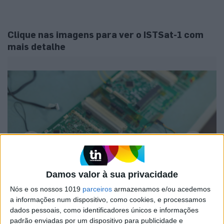
Clique nas imagens para ver o ISTSat-1 com
mais detalhe
Damos valor à sua privacidade
Nós e os nossos 1019
parceiros
armazenamos e/ou acedemos
a informações num dispositivo, como cookies, e processamos
dados pessoais, como identificadores únicos e informações
1 / 20
padrão enviadas por um dispositivo para publicidade e