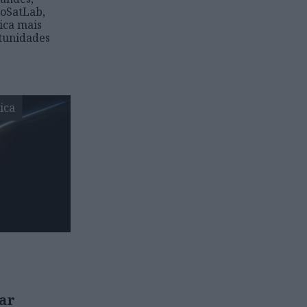
noSatLab,
ica mais
rtunidades
ica
çar