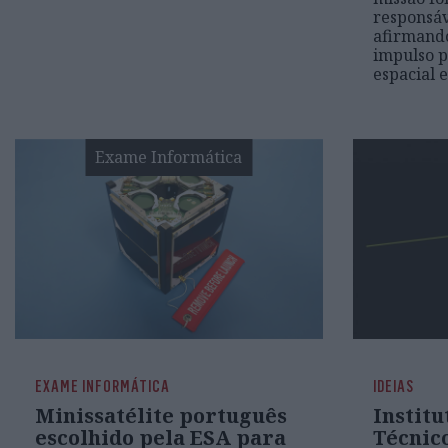
responsáv
afirmand
impulso p
espacial 
Exame Informática
EXAME INFORMÁTICA
IDEIAS
Minissatélite português
Institu
escolhido pela ESA para
Técnic