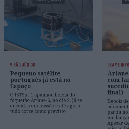
VISÃO JÚNIOR
EXAME INF
Pequeno satélite
Ariane
português já está no
com la
Espaço
sucedid
final)
O ISTSat-1 apanhou boleia do
foguetão Ariane-6, no dia 9. Já se
Depois de
encontra em missão e até agora
adiamento
tudo corre como previsto
partiu no
um lança
Apesar de 
missão foi