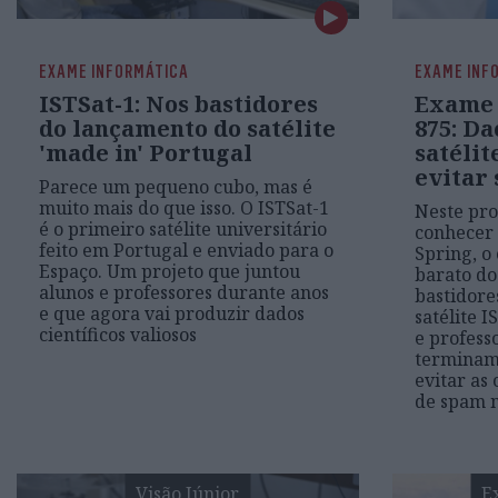
EXAME INFORMÁTICA
EXAME INF
ISTSat-1: Nos bastidores
Exame 
do lançamento do satélite
875: Da
'made in' Portugal
satélit
evitar
Parece um pequeno cubo, mas é
muito mais do que isso. O ISTSat-1
Neste pr
é o primeiro satélite universitário
conhecer 
feito em Portugal e enviado para o
Spring, o
Espaço. Um projeto que juntou
barato do
alunos e professores durante anos
bastidore
e que agora vai produzir dados
satélite I
científicos valiosos
e professo
terminam
evitar as
de spam 
Visão Júnior
E