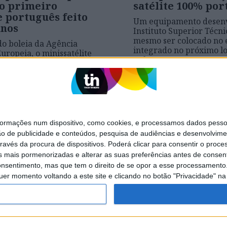
 o primeiro
satélite 100% por
e português feito
Um equipamento desenv
unos
Instituto Superior Técni
mesmo ser colocado no 
o boleia da Agência
integrado no próximo lo
Europeia, o minissatélite
CubeSats.
deverá ser lançado dentro
os e irá servir para
r a posição de aviões
s - para que não se
que aconteceu com o
Malaysia Airlines que
eu no Índico
mações num dispositivo, como cookies, e processamos dados pessoai
ão de publicidade e conteúdos, pesquisa de audiências e desenvolvime
ravés da procura de dispositivos. Poderá clicar para consentir o proc
s mais pormenorizadas e alterar as suas preferências antes de consent
nsentimento, mas que tem o direito de se opor a esse processamento. 
SITES DO GRUPO TRUST IN NEWS
uer momento voltando a este site e clicando no botão "Privacidade" na 
Visão Se7e
DE PRIVACIDADDE
POLÍTICA DE COOKIES
Copyright © Trust in News. 