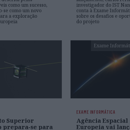
eis como um sucesso,
investigador do IST Na
o-se como um novo
conta à Exame Informát
ara a exploração
sobre os desafios e opo
europeia
do projeto
Exame Informát
EXAME INFORMÁTICA
to Superior
Agência Espacial
o prepara-se para
Europeia vai lan