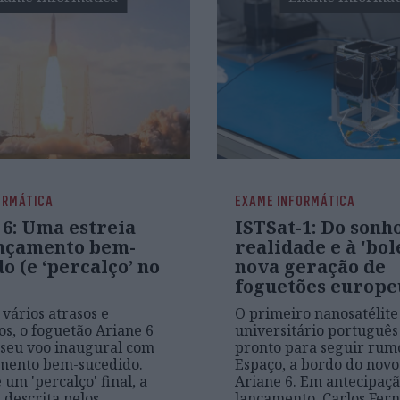
ORMÁTICA
EXAME INFORMÁTICA
 6: Uma estreia
ISTSat-1: Do sonh
nçamento bem-
realidade e à 'bol
o (e ‘percalço’ no
nova geração de
foguetões europe
 vários atrasos e
O primeiro nanosatélite
s, o foguetão Ariane 6
universitário português
 seu voo inaugural com
pronto para seguir rum
mento bem-sucedido.
Espaço, a bordo do novo
um 'percalço' final, a
Ariane 6. Em antecipaçã
 descrita pelos
lançamento, Carlos Fer