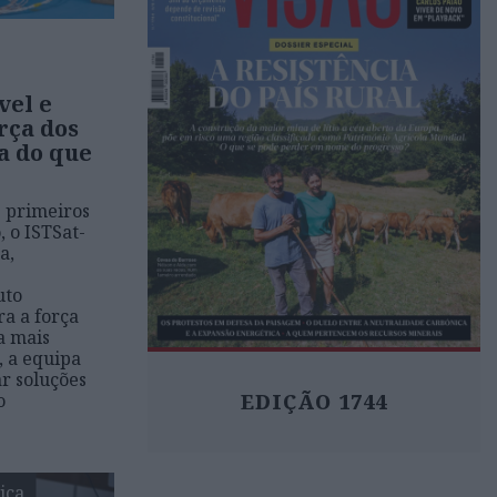
vel e
rça dos
ca do que
s primeiros
, o ISTSat-
a,
uto
a a força
ja mais
, a equipa
r soluções
o
EDIÇÃO 1744
ica