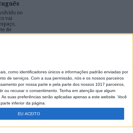
tuguês
olvido no
co vai
espaço,
te de
s, como identificadores únicos e informações padrão enviadas por
nto de serviços.
Com a sua permissão, nós e os nossos parceiros
essamento por nossa parte e pela parte dos nossos 1017 parceiros,
ir ou recusar o consentimento.
Tenha em atenção que algum
As suas preferências serão aplicadas apenas a este website. Você
parte inferior da página.
EU ACEITO
Todos os direitos reservados.