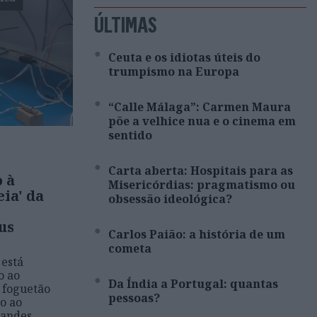
ÚLTIMAS
Ceuta e os idiotas úteis do
trumpismo na Europa
“Calle Málaga”: Carmen Maura
põe a velhice nua e o cinema em
sentido
Carta aberta: Hospitais para as
o à
Misericórdias: pragmatismo ou
eia' da
obsessão ideológica?
us
Carlos Paião: a história de um
cometa
 está
o ao
Da Índia a Portugal: quantas
 foguetão
pessoas?
o ao
nandes,