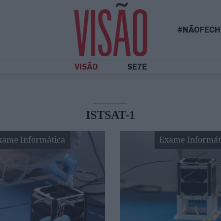
#NÃOFECH
VISÃO
SE7E
ISTSAT-1
xame Informática
Exame Informát