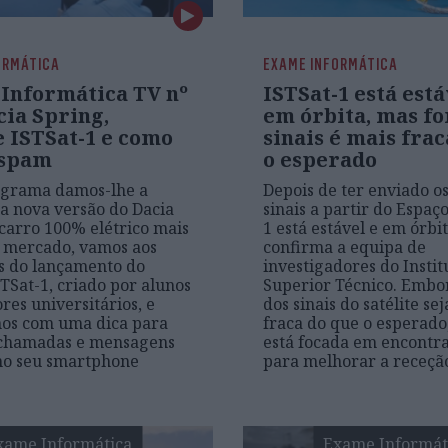
ORMÁTICA
EXAME INFORMÁTICA
Informática TV nº
ISTSat-1 está está
cia Spring,
em órbita, mas fo
e ISTSat-1 e como
sinais é mais fra
 spam
o esperado
ograma damos-lhe a
Depois de ter enviado o
a nova versão do Dacia
sinais a partir do Espaço
 carro 100% elétrico mais
1 está estável e em órbit
 mercado, vamos aos
confirma a equipa de
s do lançamento do
investigadores do Instit
STSat-1, criado por alunos
Superior Técnico. Embor
res universitários, e
dos sinais do satélite se
os com uma dica para
fraca do que o esperado
 chamadas e mensagens
está focada em encontra
no seu smartphone
para melhorar a receçã
xame Informática
Exame Informát