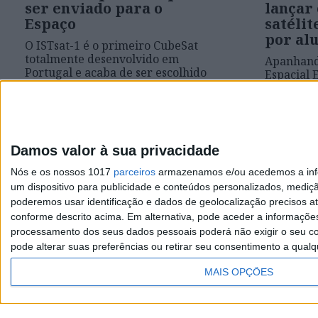
ser enviado para o
lançar
Espaço
satélit
por al
O ISTsat-1 é o primeiro CubeSat
totalmente desenvolvido em
Apanhand
Portugal e acaba de ser escolhido
Espacial 
para integrar uma missão da
ISTsat-1 
Agência Espacial Europeia, a
de dois an
bordo do veículo de lançamento
transmiti
Ariane 6
comerciai
repita o 
Damos valor à sua privacidade
avião da 
desaparec
Nós e os nossos 1017
parceiros
armazenamos e/ou acedemos a infor
um dispositivo para publicidade e conteúdos personalizados, mediç
poderemos usar identificação e dados de geolocalização precisos at
conforme descrito acima. Em alternativa, pode aceder a informaçõe
processamento dos seus dados pessoais poderá não exigir o seu co
pode alterar suas preferências ou retirar seu consentimento a qualq
Visão
MAIS OPÇÕES
TERMOS E CONDIÇÕES DE UTILIZAÇÃO
POLÍTICA 