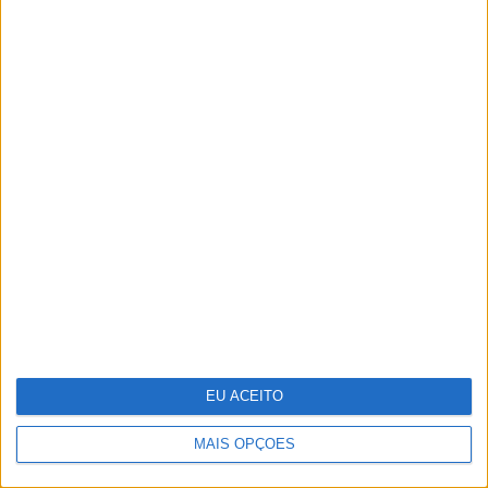
Vendas da Tesla na Europa estão em
queda
EU ACEITO
MAIS OPÇÕES