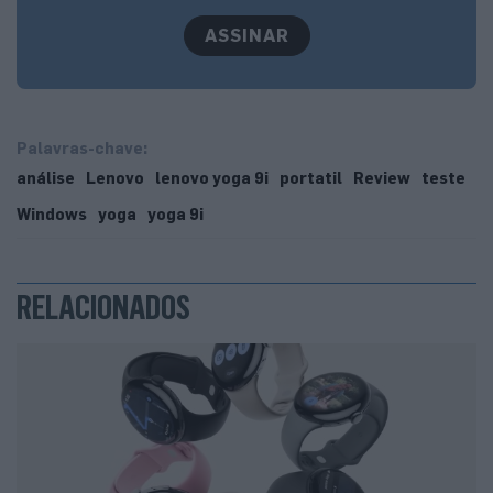
ASSINAR
Palavras-chave:
análise
Lenovo
lenovo yoga 9i
portatil
Review
teste
Windows
yoga
yoga 9i
RELACIONADOS