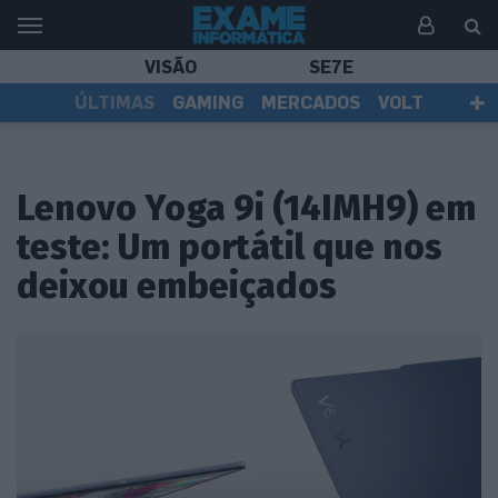
VISÃO
SE7E
ÚLTIMAS
GAMING
MERCADOS
VOLT
EI TV
TESTES
ASSINANTES
Lenovo Yoga 9i (14IMH9) em
teste: Um portátil que nos
deixou embeiçados