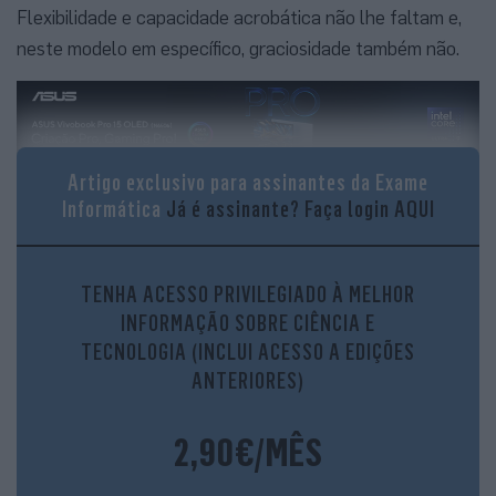
Flexibilidade e capacidade acrobática não lhe faltam e,
neste modelo em específico, graciosidade também não.
Artigo exclusivo para assinantes da Exame
Lenovo Yoga 9i:
Azul profundo
Informática
Já é assinante?
Faça login AQUI
TENHA ACESSO PRIVILEGIADO À MELHOR
INFORMAÇÃO SOBRE CIÊNCIA E
TECNOLOGIA (INCLUI ACESSO A EDIÇÕES
ANTERIORES)
2,90€/MÊS