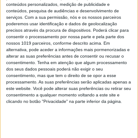
conteúdos personalizados, medição de publicidade e
conteúdos, pesquisa de audiências e desenvolvimento de
serviços.
Com a sua permissão, nós e os nossos parceiros
poderemos usar identificação e dados de geolocalização
precisos através da procura de dispositivos. Poderá clicar para
consentir o processamento por nossa parte e pela parte dos
nossos 1019 parceiros, conforme descrito acima. Em
POLÍTICA
EXCLUSIVO
alternativa, pode aceder a informações mais pormenorizadas e
"Mergulho no tanque de Odemira? Se
alterar as suas preferências antes de consentir ou recusar o
fosse antes, sim. Agora, é melhor não
consentimento.
Tenha em atenção que algum processamento
mergulhar em estruturas ilegais..." José
dos seus dados pessoais poderá não exigir o seu
Luís Carneiro em entrevista
consentimento, mas que tem o direito de se opor a esse
processamento. As suas preferências serão aplicadas apenas a
este website. Você pode alterar suas preferências ou retirar seu
consentimento a qualquer momento voltando a este site e
clicando no botão "Privacidade" na parte inferior da página.